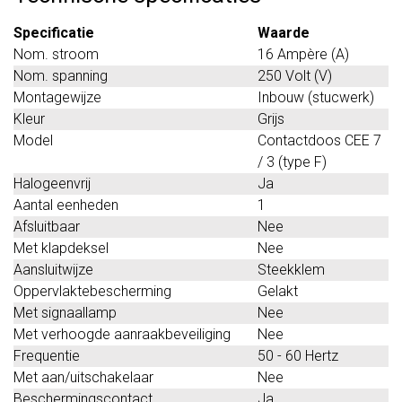
Specificatie
Waarde
Nom. stroom
16 Ampère (A)
Nom. spanning
250 Volt (V)
Montagewijze
Inbouw (stucwerk)
Kleur
Grijs
Model
Contactdoos CEE 7
/ 3 (type F)
Halogeenvrij
Ja
Aantal eenheden
1
Afsluitbaar
Nee
Met klapdeksel
Nee
Aansluitwijze
Steekklem
Oppervlaktebescherming
Gelakt
Met signaallamp
Nee
Met verhoogde aanraakbeveiliging
Nee
Frequentie
50 - 60 Hertz
Met aan/uitschakelaar
Nee
Beschermingscontact
Ja