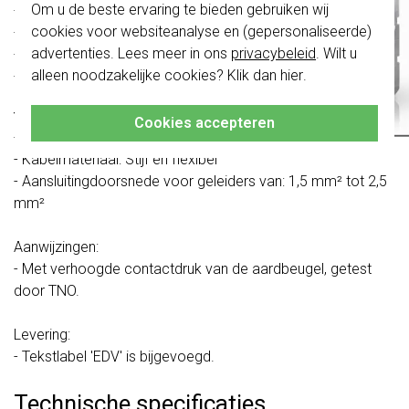
Om u de beste ervaring te bieden gebruiken wij
- Grote, ergonomisch gevormde ontgrendelingshendels.
schakelwippen zijn vernieuwd. Ze zijn
cookies voor websiteanalyse en (gepersonaliseerde)
- Stabiele aardbeugel met massieve aardingsvingers.
niet
te combineren met de schakelaars
van vóór augustus 2024.
advertenties. Lees meer in ons
privacybeleid
. Wilt u
- Stabiele en corrosiebestendige stalen draagring.
alleen noodzakelijke cookies? Klik dan
hier
.
- Breukvaste sokkel van thermoplast.
Klik hier
voor meer informatie, zodat je
altijd het juiste bestelt.
Technische gegevens:
Cookies accepteren
- Inbouwdiepte: 29 mm
- Kabelmateriaal: Stijf en flexibel
- Aansluitingdoorsnede voor geleiders van: 1,5 mm² tot 2,5
mm²
Aanwijzingen:
- Met verhoogde contactdruk van de aardbeugel, getest
door TNO.
Levering:
- Tekstlabel 'EDV' is bijgevoegd.
Technische specificaties