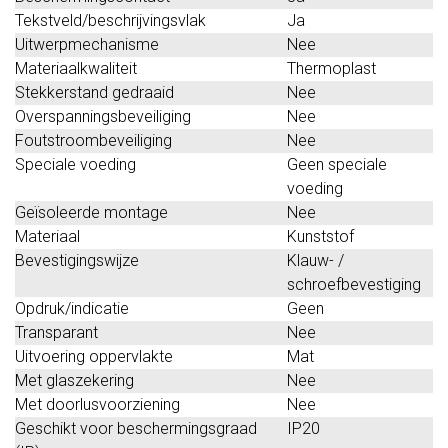
Tekstveld/beschrijvingsvlak
Ja
Uitwerpmechanisme
Nee
Materiaalkwaliteit
Thermoplast
Stekkerstand gedraaid
Nee
Overspanningsbeveiliging
Nee
Foutstroombeveiliging
Nee
Speciale voeding
Geen speciale
voeding
Geïsoleerde montage
Nee
Materiaal
Kunststof
Bevestigingswijze
Klauw- /
schroefbevestiging
Opdruk/indicatie
Geen
Transparant
Nee
Uitvoering oppervlakte
Mat
Met glaszekering
Nee
Met doorlusvoorziening
Nee
Geschikt voor beschermingsgraad
IP20