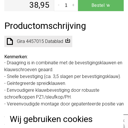
38,95
-
+
Bestel
Productomschrijving
Gira 4457015 Datablad
Kenmerken:
- Draagring is in combinatie met de bevestigingsklauwen en
klauwschroeven geaard.
- Snelle bevestiging (ca. 3,5 slagen per bevestigingsklauw).
- Geïntegreerde spreidklauwen.
- Eenvoudigere klauwbevestiging door robuuste
schroefkoppen PZ1/sleufkop/PH.
- Vereenvoudigde montage door gepatenteerde positie van
de grote sleutelgatprofielen door middel van schroeven
Wij gebruiken cookies
van de contactdoos.
×
- Geringe inbouwdiepte.
Belangrijk
: Gira schakelaars en