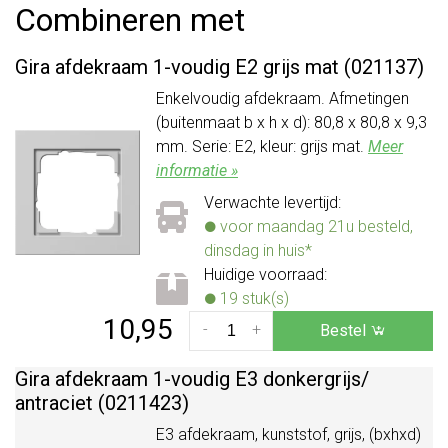
Combineren met
Gira afdekraam 1-voudig E2 grijs mat (021137)
Enkelvoudig afdekraam. Afmetingen
(buitenmaat b x h x d): 80,8 x 80,8 x 9,3
mm. Serie: E2, kleur: grijs mat.
Meer
informatie »
Verwachte levertijd:
voor maandag 21u besteld,
dinsdag in huis*
Huidige voorraad:
19 stuk(s)
10,95
-
+
Bestel
Gira afdekraam 1-voudig E3 donkergrijs/
antraciet (0211423)
E3 afdekraam, kunststof, grijs, (bxhxd)