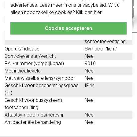
van vóór augustus 2024.
Gebruik
Schakelaar / drukker
advertenties. Lees meer in ons
privacybeleid
. Wilt u
Oppervlaktebescherming
Overig
alleen noodzakelijke cookies? Klik dan
hier
.
Klik hier
voor meer informatie, zodat je
Materiaalkwaliteit
Thermoplast
altijd het juiste bestelt.
Materiaal
Kunststof
Cookies accepteren
Bevestigingswijze
Klem- /
schroefbevestiging
Opdruk/indicatie
Symbool "licht"
Controlevenster/verlicht
Nee
RAL-nummer (vergelijkbaar)
9010
Met indicatieveld
Nee
Met verwisselbare lens/symbool
Nee
Geschikt voor beschermingsgraad
IP44
(IP)
Geschikt voor bussysteem-
Nee
toetsaansluiting
Aftastsymbool / barrièrevrij
Nee
Antibacteriële behandeling
Nee