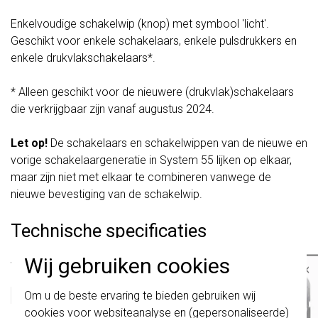
Enkelvoudige schakelwip (knop) met symbool 'licht'.
Geschikt voor enkele schakelaars, enkele pulsdrukkers en
enkele drukvlakschakelaars*.
* Alleen geschikt voor de nieuwere (drukvlak)schakelaars
die verkrijgbaar zijn vanaf augustus 2024.
Let op!
De schakelaars en schakelwippen van de nieuwe en
vorige schakelaargeneratie in System 55 lijken op elkaar,
maar zijn niet met elkaar te combineren vanwege de
nieuwe bevestiging van de schakelwip.
Technische specificaties
Wij gebruiken cookies
Specificatie
Waarde
×
Kleur
Wit
Belangrijk
: Gira schakelaars en
Uitvoering
Enkele wip
Om u de beste ervaring te bieden gebruiken wij
schakelwippen zijn vernieuwd. Ze zijn
Halogeenvrij
Nee
cookies voor websiteanalyse en (gepersonaliseerde)
niet
te combineren met de schakelaars