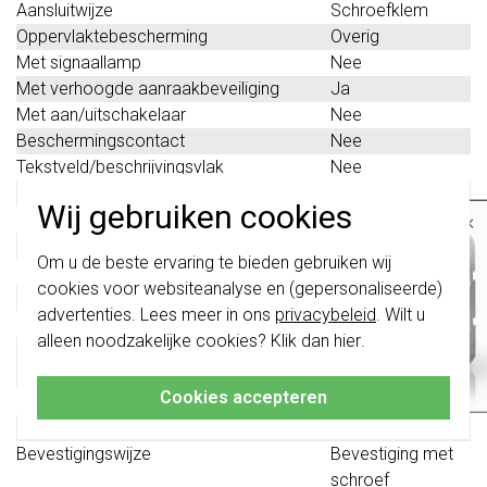
Aansluitwijze
Schroefklem
Oppervlaktebescherming
Overig
Met signaallamp
Nee
Met verhoogde aanraakbeveiliging
Ja
Met aan/uitschakelaar
Nee
Beschermingscontact
Nee
Tekstveld/beschrijvingsvlak
Nee
Uitwerpmechanisme
Nee
Wij gebruiken cookies
×
Kwaliteitsklasse
Thermoplast
Uitschakelbaar
Nee
Belangrijk
: Gira schakelaars en
Om u de beste ervaring te bieden gebruiken wij
Stekkerstand gedraaid
Nee
schakelwippen zijn vernieuwd. Ze zijn
cookies voor websiteanalyse en (gepersonaliseerde)
niet
te combineren met de schakelaars
Overspanningsbeveiliging
Nee
van vóór augustus 2024.
advertenties. Lees meer in ons
privacybeleid
. Wilt u
Foutstroombeveiliging
Nee
alleen noodzakelijke cookies? Klik dan
hier
.
Klik hier
voor meer informatie, zodat je
Speciale voeding
Geen speciale
altijd het juiste bestelt.
voeding
Cookies accepteren
Geïsoleerde montage
Nee
Materiaal
Kunststof
Bevestigingswijze
Bevestiging met
schroef