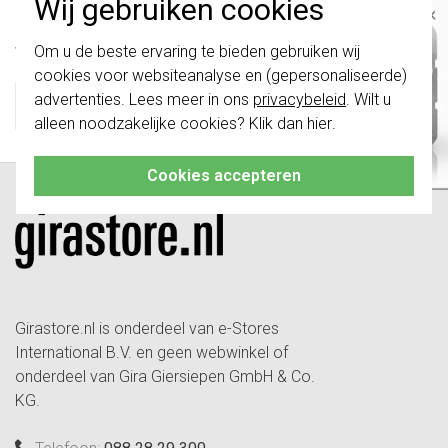
Technische specificaties
Wij gebruiken cookies
×
Belangrijk
: Gira schakelaars en
Specificatie
Waarde
Om u de beste ervaring te bieden gebruiken wij
schakelwippen zijn vernieuwd. Ze zijn
[techspecs]ETIM_EC_code
EC001590
cookies voor websiteanalyse en (gepersonaliseerde)
niet
te combineren met de schakelaars
Productklasse
Installatieschakelaar[ /
van vóór augustus 2024.
advertenties. Lees meer in ons
privacybeleid
. Wilt u
techspecs]
alleen noodzakelijke cookies? Klik dan
hier
.
Klik hier
voor meer informatie, zodat je
altijd het juiste bestelt.
Cookies accepteren
Girastore.nl is onderdeel van e-Stores
International B.V. en geen webwinkel of
onderdeel van Gira Giersiepen GmbH & Co.
KG.