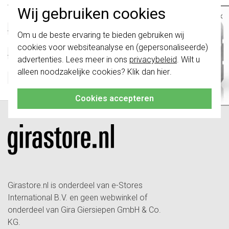
Specificatie
Waarde
Wij gebruiken cookies
×
Kleur
Wit
Afsluitbaar
Nee
Belangrijk
: Gira schakelaars en
Om u de beste ervaring te bieden gebruiken wij
schakelwippen zijn vernieuwd. Ze zijn
Met klapdeksel
Ja
cookies voor websiteanalyse en (gepersonaliseerde)
niet
te combineren met de schakelaars
Afmetingen
VK45 / VK45
van vóór augustus 2024.
advertenties. Lees meer in ons
privacybeleid
. Wilt u
Met tekstveld
Nee
alleen noodzakelijke cookies? Klik dan
hier
.
Klik hier
voor meer informatie, zodat je
RAL-nummer (vergelijkbaar)
9010
altijd het juiste bestelt.
Cookies accepteren
Girastore.nl is onderdeel van e-Stores
International B.V. en geen webwinkel of
onderdeel van Gira Giersiepen GmbH & Co.
KG.