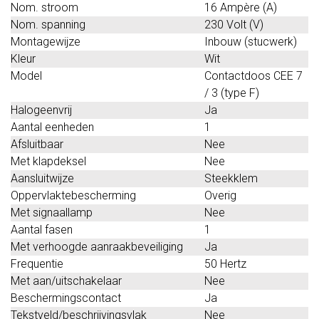
Nom. stroom
16 Ampère (A)
Nom. spanning
230 Volt (V)
Montagewijze
Inbouw (stucwerk)
Kleur
Wit
Model
Contactdoos CEE 7
/ 3 (type F)
Halogeenvrij
Ja
Aantal eenheden
1
Afsluitbaar
Nee
Met klapdeksel
Nee
Aansluitwijze
Steekklem
Oppervlaktebescherming
Overig
Met signaallamp
Nee
Aantal fasen
1
Met verhoogde aanraakbeveiliging
Ja
Frequentie
50 Hertz
Met aan/uitschakelaar
Nee
Beschermingscontact
Ja
Tekstveld/beschrijvingsvlak
Nee