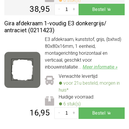
0 stuk(s)
38,95
-
+
Bestel
Gira afdekraam 1-voudig E3 donkergrijs/
antraciet (0211423)
E3 afdekraam, kunststof, grijs, (bxhxd)
80x80x16mm, 1 eenheid,
montagerichting horizontaal en
verticaal, geschikt voor
inbouwinstallatie...
Meer informatie »
Verwachte levertijd:
voor 21u besteld, morgen in
huis*
Huidige voorraad:
6 stuk(s)
16,95
-
+
Bestel