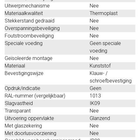
Uitwerpmechanisme
Nee
Materiaalkwaliteit
Thermoplast
Stekkerstand gedraaid
Nee
Overspanningsbeveiliging
Nee
Foutstroombeveiliging
Nee
Speciale voeding
Geen speciale
voeding
Geïsoleerde montage
Nee
Materiaal
Kunststof
Bevestigingswijze
Klauw- /
schroefbevestiging
Opdruk/indicatie
Geen
RAL-nummer (vergelijkbaar)
1013
Slagvastheid
IK09
Transparant
Nee
Uitvoering oppervlakte
Glanzend
Met glaszekering
Nee
Met doorlusvoorziening
Nee