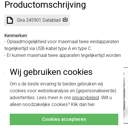
Productomschrijving
Gira 245901 Datablad
Kenmerken:
- Oplaadmogelijkheid voor maximaal twee eindapparaten
tegelijkertijd via USB-kabel type A en type C.
- Er kunnen maximaal twee apparaten tegelijkertijd worden
opgeladen.
Wij gebruiken cookies
×
Technische gegevens:
Belangrijk
: Gira schakelaars en
- Ingangsspanning: AC 220 - 250 V, 50/60 Hz
Om u de beste ervaring te bieden gebruiken wij
schakelwippen zijn vernieuwd. Ze zijn
- USB-aansluiting: 1 x type A, 1 x type C
cookies voor websiteanalyse en (gepersonaliseerde)
niet
te combineren met de schakelaars
- Uitgangsspanning USB: DC 5 V
van vóór augustus 2024.
advertenties. Lees meer in ons
privacybeleid
. Wilt u
- Laadstroom:
alleen noodzakelijke cookies? Klik dan
hier
.
Klik hier
voor meer informatie, zodat je
- USB A: max. 2,4 A
altijd het juiste bestelt.
- USB C: max. 3 A
Cookies accepteren
- Stand-by: ≤80 mW