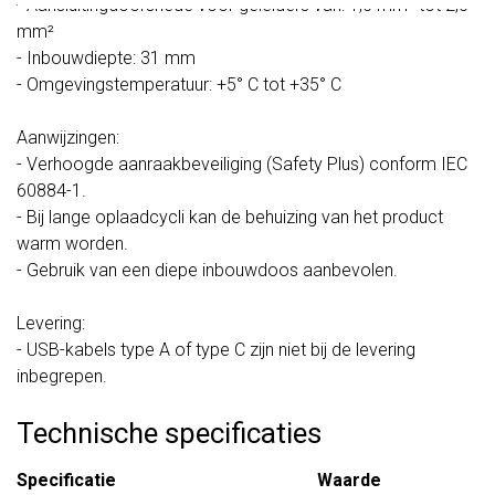
- Aansluitingdoorsnede voor geleiders van: 1,5 mm² tot 2,5
mm²
- Inbouwdiepte: 31 mm
- Omgevingstemperatuur: +5° C tot +35° C
Aanwijzingen:
- Verhoogde aanraakbeveiliging (Safety Plus) conform IEC
60884-1.
- Bij lange oplaadcycli kan de behuizing van het product
warm worden.
- Gebruik van een diepe inbouwdoos aanbevolen.
Levering:
- USB-kabels type A of type C zijn niet bij de levering
inbegrepen.
Technische specificaties
Specificatie
Waarde