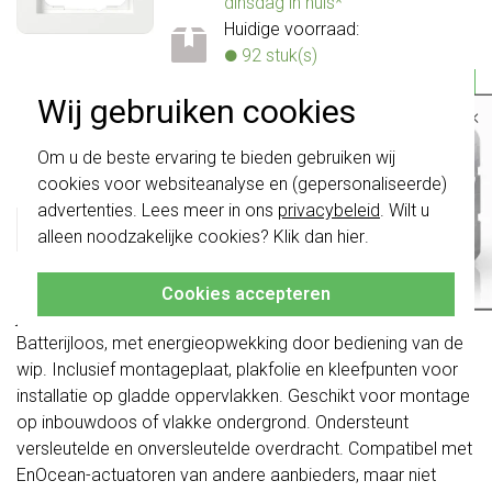
dinsdag in huis*
Huidige voorraad:
92 stuk(s)
5,95
-
+
Bestel
Wij gebruiken cookies
×
Belangrijk
: Gira schakelaars en
Om u de beste ervaring te bieden gebruiken wij
Productomschrijving
schakelwippen zijn vernieuwd. Ze zijn
cookies voor websiteanalyse en (gepersonaliseerde)
niet
te combineren met de schakelaars
van vóór augustus 2024.
advertenties. Lees meer in ons
privacybeleid
. Wilt u
Gira 242103 Datablad
alleen noodzakelijke cookies? Klik dan
hier
.
Klik hier
voor meer informatie, zodat je
altijd het juiste bestelt.
Draadloze zender voor schakel-, dim- en
Cookies accepteren
jaloeziecommando's via het EnOcean-systeem.
Batterijloos, met energieopwekking door bediening van de
wip. Inclusief montageplaat, plakfolie en kleefpunten voor
installatie op gladde oppervlakken. Geschikt voor montage
op inbouwdoos of vlakke ondergrond. Ondersteunt
versleutelde en onversleutelde overdracht. Compatibel met
EnOcean-actuatoren van andere aanbieders, maar niet