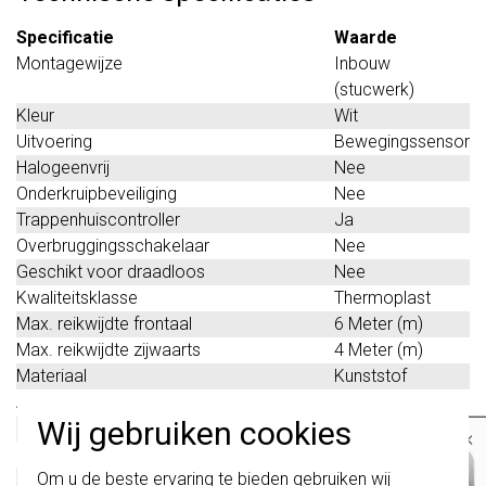
Specificatie
Waarde
Montagewijze
Inbouw
(stucwerk)
Kleur
Wit
Uitvoering
Bewegingssensor
Halogeenvrij
Nee
Onderkruipbeveiliging
Nee
Trappenhuiscontroller
Ja
Overbruggingsschakelaar
Nee
Geschikt voor draadloos
Nee
Kwaliteitsklasse
Thermoplast
Max. reikwijdte frontaal
6 Meter (m)
Max. reikwijdte zijwaarts
4 Meter (m)
Materiaal
Kunststof
Aanspreekgevoeligheid instelbaar
Ja
Wij gebruiken cookies
Dimfunctie met dimmerbasiselement
Nee
×
HVAC-aansturing
Nee
Belangrijk
: Gira schakelaars en
Om u de beste ervaring te bieden gebruiken wij
Constantlichtregeling
Nee
schakelwippen zijn vernieuwd. Ze zijn