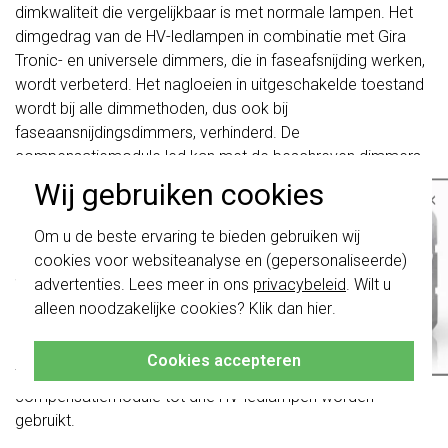
dimkwaliteit die vergelijkbaar is met normale lampen. Het
dimgedrag van de HV-ledlampen in combinatie met Gira
Tronic- en universele dimmers, die in faseafsnijding werken,
wordt verbeterd. Het nagloeien in uitgeschakelde toestand
wordt bij alle dimmethoden, dus ook bij
faseaansnijdingsdimmers, verhinderd. De
compensatiemodule led kan met de beschreven dimmers
uit alle Gira systemen worden gecombineerd:
Wij gebruiken cookies
×
conventionele, eNet- en KNX-dimmers. Ook bij schakelaars
Belangrijk
: Gira schakelaars en
en drukcontacten met oriëntielichten kan het nagloeien van
Om u de beste ervaring te bieden gebruiken wij
schakelwippen zijn vernieuwd. Ze zijn
de aangesloten HV-ledlampen worden verhinderd. De
cookies voor websiteanalyse en (gepersonaliseerde)
niet
te combineren met de schakelaars
stroom van het oriëntielicht mag daarbij niet meer
van vóór augustus 2024.
advertenties. Lees meer in ons
privacybeleid
. Wilt u
bedragen dan 3 mA. De dimresultaten en de dimkwaliteit
alleen noodzakelijke cookies? Klik dan
hier
.
Klik hier
voor meer informatie, zodat je
kunnen afhankelijk van de gebruikte lichtbronnen, de
altijd het juiste bestelt.
kabellengten, de eigenschappen van het lichtnet en andere
Cookies accepteren
factoren variëren. Doorgaans kunnen met een
compensatiemodule tot drie HV-ledlampen worden
gebruikt.