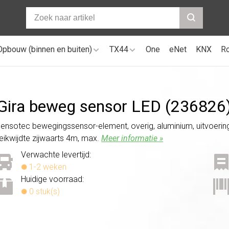
Opbouw (binnen en buiten)
TX44
One
eNet
KNX
R
Gira beweg sensor LED (236826
sensotec bewegingssensor-element, overig, aluminium, uitvoer
reikwijdte zijwaarts 4m, max.
Meer informatie »
Verwachte levertijd:
1-2 weken
Huidige voorraad:
0 stuk(s)