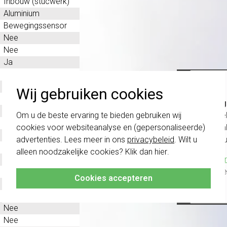
Inbouw (stucwerk)
Aluminium
Bewegingssensor
Nee
Nee
Ja
Nee
Nee
Wij gebruiken cookies
Thermoplast
Belang
6 Meter (m)
schakel
Om u de beste ervaring te bieden gebruiken wij
4 Meter (m)
te com
cookies voor websiteanalyse en (gepersonaliseerde)
Kunststof
vóór a
advertenties. Lees meer in ons
privacybeleid
. Wilt u
Ja
alleen noodzakelijke cookies? Klik dan
hier
.
Klik hier
Nee
altijd h
Nee
Cookies accepteren
Nee
1,1 Meter (m)
Nee
Nee