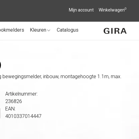
0
Mijn account
Winkelwagen
ookmelders
Kleuren
Catalogus
)
ing bewegingsmelder, inbouw, montagehoogte 1.1m, max.
Artikelnummer:
236826
EAN:
4010337014447