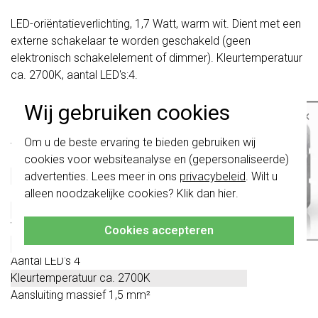
LED-oriëntatieverlichting, 1,7 Watt, warm wit. Dient met een
externe schakelaar te worden geschakeld (geen
elektronisch schakelelement of dimmer). Kleurtemperatuur
ca. 2700K, aantal LED's:4.
Wij gebruiken cookies
Technische specificaties
×
Belangrijk
: Gira schakelaars en
Specificatie
Waarde
Om u de beste ervaring te bieden gebruiken wij
schakelwippen zijn vernieuwd. Ze zijn
Nominale spanning AC 230 V ~
cookies voor websiteanalyse en (gepersonaliseerde)
niet
te combineren met de schakelaars
van vóór augustus 2024.
Netfrequentie 50 Hz
advertenties. Lees meer in ons
privacybeleid
. Wilt u
Omgevingstemperatuur -15 ... +40 °C
alleen noodzakelijke cookies? Klik dan
hier
.
Klik hier
voor meer informatie, zodat je
Opgenomen vermogen ca. 8,5 VA
altijd het juiste bestelt.
Vermogensfactor 0,2
Cookies accepteren
Lichtsterktebereik 3 ... 100%
Aantal LED's 4
Kleurtemperatuur ca. 2700K
​Aansluiting massief 1,5 mm²