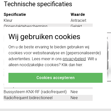
Technische specificaties
Specificatie
Waarde
Kleur
Antraciet
Oppervlaktebescherming
Gelakt
Materiaalkwaliteit
Thermoplast
Wij gebruiken cookies
×
Bussysteem KNX
Ja
Bussysteem radiofrequent
Nee
Belangrijk
: Gira schakelaars en
Om u de beste ervaring te bieden gebruiken wij
schakelwippen zijn vernieuwd. Ze zijn
Bussysteem Powerline
Nee
cookies voor websiteanalyse en (gepersonaliseerde)
niet
te combineren met de schakelaars
Busaansluiting incl.
Nee
van vóór augustus 2024.
advertenties. Lees meer in ons
privacybeleid
. Wilt u
Materiaal
Kunststof
alleen noodzakelijke cookies? Klik dan
hier
.
Klik hier
voor meer informatie, zodat je
Aantal toetsen
1
altijd het juiste bestelt.
Andere bussystemen
Geen
Cookies accepteren
Bussysteem LON
Nee
Transparant
Nee
Bussysteem KNX-RF (radiofrequent)
Nee
Radiofrequent bidirectioneel
Nee