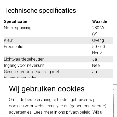
Technische specificaties
Specificatie
Waarde
Nom. spanning
230 Volt
(V)
Kleur
Overig
Frequentie
50 - 60
Hertz
Lichtwaardegeheugen
Ja
Ingang voor nevenunit
Nee
Geschikt voor toepassing met
Ja
bewegingsmelder
Geschikt voor toepassing met RF-drukker
Nee
Wij gebruiken cookies
×
Geschikt voor toepassing met IR-drukker
Nee
Geschikt voor toepassing met
Ja
Belangrijk
: Gira schakelaars en
Om u de beste ervaring te bieden gebruiken wij
schakelwippen zijn vernieuwd. Ze zijn
aanwezigheidsmelder
cookies voor websiteanalyse en (gepersonaliseerde)
niet
te combineren met de schakelaars
Geschikt voor toepassing met drukker
Nee
van vóór augustus 2024.
advertenties. Lees meer in ons
privacybeleid
. Wilt u
Geschikt voor toepassing met
Nee