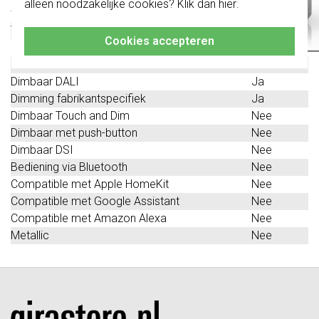
alleen noodzakelijke cookies? Klik dan
hier
.
Klik hier
voor meer informatie, zodat je
tijdschakelaar/timer
altijd het juiste bestelt.
Transparant
Nee
Cookies accepteren
Met IFTTT ondersteuning
Nee
Dimbaar 1-10 V
Nee
Dimbaar DALI
Ja
Dimming fabrikantspecifiek
Ja
Dimbaar Touch and Dim
Nee
Dimbaar met push-button
Nee
Dimbaar DSI
Nee
Bediening via Bluetooth
Nee
Compatible met Apple HomeKit
Nee
Compatible met Google Assistant
Nee
Compatible met Amazon Alexa
Nee
Metallic
Nee