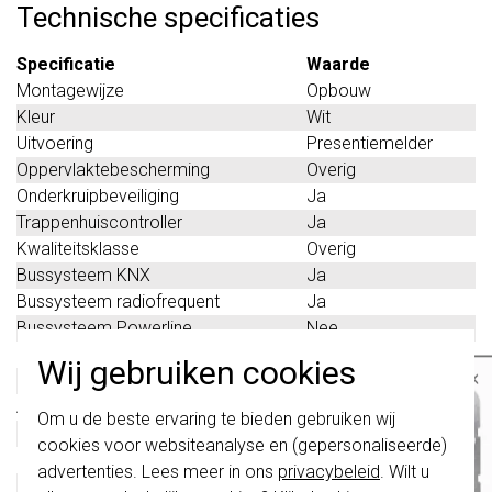
Technische specificaties
Specificatie
Waarde
Montagewijze
Opbouw
Kleur
Wit
Uitvoering
Presentiemelder
Oppervlaktebescherming
Overig
Onderkruipbeveiliging
Ja
Trappenhuiscontroller
Ja
Kwaliteitsklasse
Overig
Bussysteem KNX
Ja
Bussysteem radiofrequent
Ja
Bussysteem Powerline
Nee
Busaansluiting incl.
Ja
Wij gebruiken cookies
×
Materiaal
Overig
Andere bussystemen
Geen
Belangrijk
: Gira schakelaars en
Om u de beste ervaring te bieden gebruiken wij
schakelwippen zijn vernieuwd. Ze zijn
Bussysteem LON
Nee
cookies voor websiteanalyse en (gepersonaliseerde)
niet
te combineren met de schakelaars
Diameter reikwijdte op vloer
20 Meter (m)
van vóór augustus 2024.
advertenties. Lees meer in ons
privacybeleid
. Wilt u
Ingang voor nevenunit
Ja