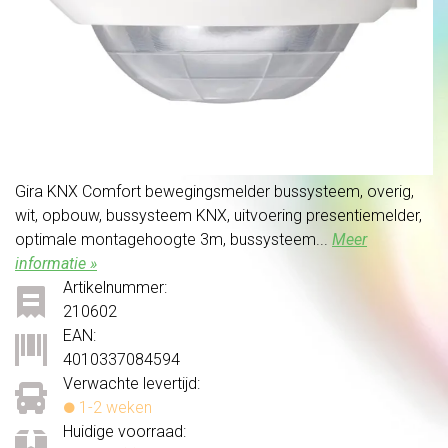
Gira KNX Comfort bewegingsmelder bussysteem, overig,
wit, opbouw, bussysteem KNX, uitvoering presentiemelder,
optimale montagehoogte 3m, bussysteem...
Meer
informatie »
Artikelnummer:
210602
EAN:
4010337084594
Verwachte levertijd:
1-2 weken
Huidige voorraad: