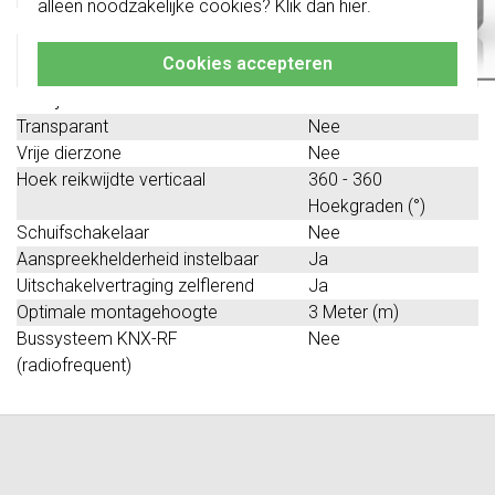
alleen noodzakelijke cookies? Klik dan
hier
.
Klik hier
voor meer informatie, zodat je
RAL-nummer (vergelijkbaar)
9010
altijd het juiste bestelt.
Zelfleerfunctie voor
Ja
Cookies accepteren
aanspreekhelderheid
Bedrijfsmodusschakelaar
Nee
Transparant
Nee
Vrije dierzone
Nee
Hoek reikwijdte verticaal
360 - 360
Hoekgraden (°)
Schuifschakelaar
Nee
Aanspreekhelderheid instelbaar
Ja
Uitschakelvertraging zelflerend
Ja
Optimale montagehoogte
3 Meter (m)
Bussysteem KNX-RF
Nee
(radiofrequent)