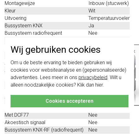
Montagewijze
Inbouw (stucwerk)
Kleur
Wit
Uitvoering
Temperatuurvoeler
Bussysteem KNX
Ja
Bussysteem radiofrequent
Nee
Bussysteem Powerline
Nee
Wij gebruiken cookies
Busaansluiting incl.
Ja
×
Met verwarming
Nee
Belangrijk
: Gira schakelaars en
Om u de beste ervaring te bieden gebruiken wij
Analoge ingang
Nee
schakelwippen zijn vernieuwd. Ze zijn
cookies voor websiteanalyse en (gepersonaliseerde)
Andere bussystemen
Geen
niet
te combineren met de schakelaars
van vóór augustus 2024.
advertenties. Lees meer in ons
privacybeleid
. Wilt u
Binaire ingang
Ja
alleen noodzakelijke cookies? Klik dan
hier
.
Bussysteem LON
Nee
Klik hier
voor meer informatie, zodat je
altijd het juiste bestelt.
RAL-nummer (vergelijkbaar)
9010
Weerstation
Nee
Cookies accepteren
Beschermingsgraad (IP)
IP20
Met DCF77
Nee
Akoestisch signaal
Nee
Bussysteem KNX-RF (radiofrequent)
Nee