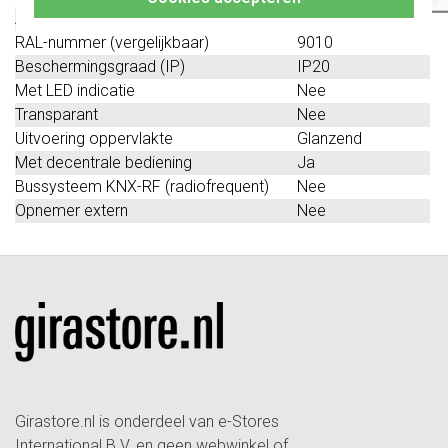
Aanwezigheidsdrukker
Nee
RAL-nummer (vergelijkbaar)
9010
Beschermingsgraad (IP)
IP20
Met LED indicatie
Nee
Transparant
Nee
Uitvoering oppervlakte
Glanzend
Met decentrale bediening
Ja
Bussysteem KNX-RF (radiofrequent)
Nee
Opnemer extern
Nee
Girastore.nl is onderdeel van e-Stores
International B.V. en geen webwinkel of