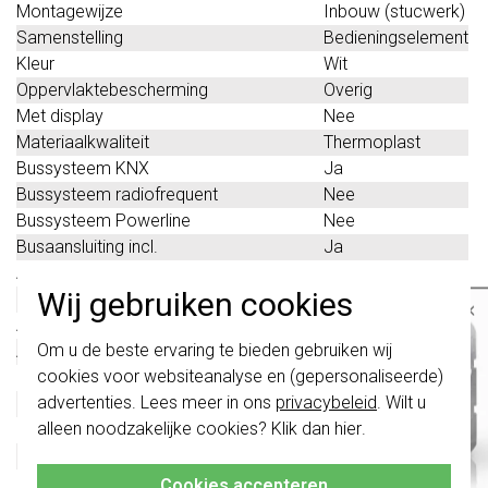
Montagewijze
Inbouw (stucwerk)
Samenstelling
Bedieningselement
Kleur
Wit
Oppervlaktebescherming
Overig
Met display
Nee
Materiaalkwaliteit
Thermoplast
Bussysteem KNX
Ja
Bussysteem radiofrequent
Nee
Bussysteem Powerline
Nee
Busaansluiting incl.
Ja
Aantal digitale ingangen
1
Wij gebruiken cookies
Materiaal
Kunststof
×
Andere bussystemen
Geen
Belangrijk
: Gira schakelaars en
Om u de beste ervaring te bieden gebruiken wij
Aantal binaire ingangen
1
schakelwippen zijn vernieuwd. Ze zijn
cookies voor websiteanalyse en (gepersonaliseerde)
Bussysteem LON
Nee
niet
te combineren met de schakelaars
van vóór augustus 2024.
advertenties. Lees meer in ons
privacybeleid
. Wilt u
Met diefstal-/demontagebescherming
Ja
alleen noodzakelijke cookies? Klik dan
hier
.
Externe voeler
Nee
Klik hier
voor meer informatie, zodat je
altijd het juiste bestelt.
Handmatige waarde-instelling
Ja
Parallel bedrijf mogelijk
Nee
Cookies accepteren