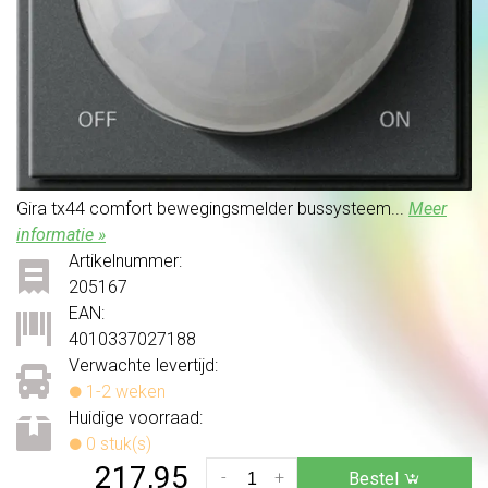
Gira tx44 comfort bewegingsmelder bussysteem...
Meer
informatie »
Artikelnummer:
205167
EAN:
4010337027188
Verwachte levertijd:
1-2 weken
Huidige voorraad:
0 stuk(s)
217,95
-
+
Bestel