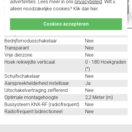
advertenties. Lees meer in ons
privacybeleid
. Wilt u
Andere bussystemen
Geen
alleen noodzakelijke cookies? Klik dan
hier
.
Klik hier
voor meer informatie, zodat je
Bussysteem LON
Nee
altijd het juiste bestelt.
Ingang voor nevenunit
Nee
Cookies accepteren
Zelfleerfunctie voor
Nee
aanspreekhelderheid
Bedrijfsmodusschakelaar
Nee
Transparant
Nee
Vrije dierzone
Nee
Hoek reikwijdte verticaal
0 - 180 Hoekgraden
(°)
Schuifschakelaar
Nee
Aanspreekhelderheid instelbaar
Ja
Uitschakelvertraging zelflerend
Nee
Optimale montagehoogte
2,2 Meter (m)
Bussysteem KNX-RF (radiofrequent)
Nee
Radiofrequent bidirectioneel
Nee