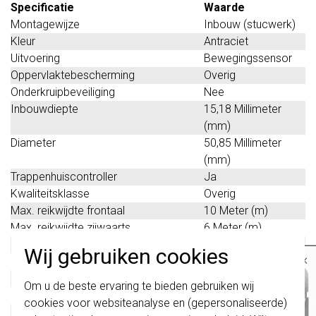
Specificatie
Waarde
Montagewijze
Inbouw (stucwerk)
Kleur
Antraciet
Uitvoering
Bewegingssensor
Oppervlaktebescherming
Overig
Onderkruipbeveiliging
Nee
Inbouwdiepte
15,18 Millimeter
(mm)
Diameter
50,85 Millimeter
(mm)
Trappenhuiscontroller
Ja
Kwaliteitsklasse
Overig
Max. reikwijdte frontaal
10 Meter (m)
Max. reikwijdte zijwaarts
6 Meter (m)
Bussysteem KNX
Ja
Wij gebruiken cookies
×
Bussysteem radiofrequent
Nee
Bussysteem Powerline
Nee
Belangrijk
: Gira schakelaars en
Om u de beste ervaring te bieden gebruiken wij
schakelwippen zijn vernieuwd. Ze zijn
Busaansluiting incl.
Nee
cookies voor websiteanalyse en (gepersonaliseerde)
niet
te combineren met de schakelaars
Materiaal
Overig
van vóór augustus 2024.