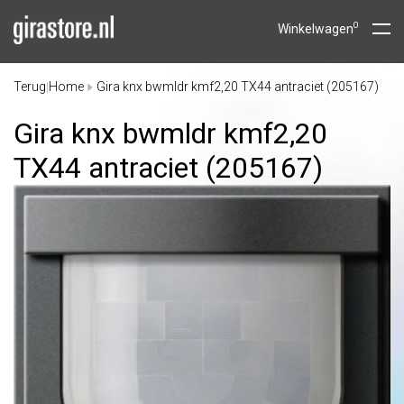
0
Winkelwagen
Terug
Home
Gira knx bwmldr kmf2,20 TX44 antraciet (205167)
|
Gira knx bwmldr kmf2,20
TX44 antraciet (205167)