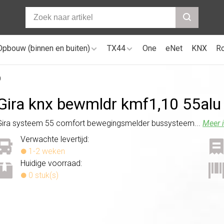
Opbouw (binnen en buiten)
TX44
One
eNet
KNX
R
)
Gira knx bewmldr kmf1,10 55alu
Gira systeem 55 comfort bewegingsmelder bussysteem...
Meer i
Verwachte levertijd:
1-2 weken
Huidige voorraad:
0 stuk(s)