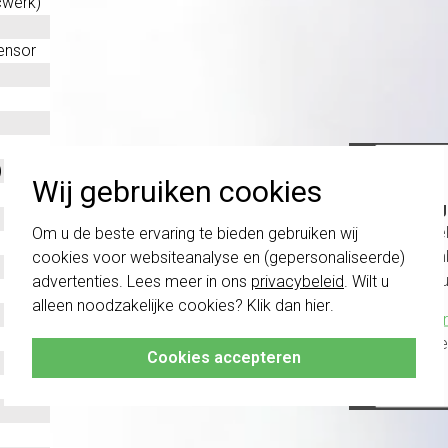
cwerk)
ensor
)
Wij gebruiken cookies
Belang
schakel
Om u de beste ervaring te bieden gebruiken wij
te com
cookies voor websiteanalyse en (gepersonaliseerde)
vóór a
advertenties. Lees meer in ons
privacybeleid
. Wilt u
alleen noodzakelijke cookies? Klik dan
hier
.
Klik hier
altijd h
Cookies accepteren