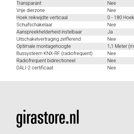
Transparant
Nee
Vrije dierzone
Nee
Hoek reikwijdte verticaal
0 - 180 Hoe
Schuifschakelaar
Nee
Aanspreekhelderheid instelbaar
Ja
Uitschakelvertraging zelflerend
Nee
Optimale montagehoogte
1,1 Meter (m
Bussysteem KNX-RF (radiofrequent)
Nee
Radiofrequent bidirectioneel
Nee
DALI-2 certificaat
Nee