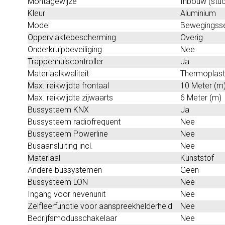
Montagewijze
Inbouw (stu
Kleur
Aluminium
Model
Bewegingss
Oppervlaktebescherming
Overig
Onderkruipbeveiliging
Nee
Trappenhuiscontroller
Ja
Materiaalkwaliteit
Thermoplast
Max. reikwijdte frontaal
10 Meter (m
Max. reikwijdte zijwaarts
6 Meter (m)
Bussysteem KNX
Ja
Bussysteem radiofrequent
Nee
Bussysteem Powerline
Nee
Busaansluiting incl.
Nee
Materiaal
Kunststof
Andere bussystemen
Geen
Bussysteem LON
Nee
Ingang voor nevenunit
Nee
Zelfleerfunctie voor aanspreekhelderheid
Nee
Bedrijfsmodusschakelaar
Nee