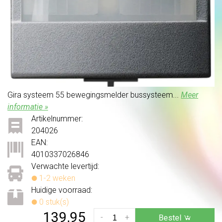
Gira systeem 55 bewegingsmelder bussysteem...
Meer
informatie »
Artikelnummer:
204026
EAN:
4010337026846
Verwachte levertijd:
1-2 weken
Huidige voorraad:
0 stuk(s)
139,95
-
+
Bestel