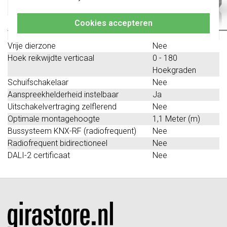
altijd het juiste bestelt.
aanspreekhelderheid
Bedrijfsmodusschakelaar
Nee
Cookies accepteren
Transparant
Nee
Vrije dierzone
Nee
Hoek reikwijdte verticaal
0 - 180
Hoekgraden
Schuifschakelaar
Nee
Aanspreekhelderheid instelbaar
Ja
Uitschakelvertraging zelflerend
Nee
Optimale montagehoogte
1,1 Meter (m)
Bussysteem KNX-RF (radiofrequent)
Nee
Radiofrequent bidirectioneel
Nee
DALI-2 certificaat
Nee