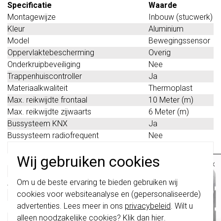
Specificatie
Waarde
Montagewijze
Inbouw (stucwerk)
Kleur
Aluminium
Model
Bewegingssensor
Oppervlaktebescherming
Overig
Onderkruipbeveiliging
Nee
Trappenhuiscontroller
Ja
Materiaalkwaliteit
Thermoplast
Max. reikwijdte frontaal
10 Meter (m)
Max. reikwijdte zijwaarts
6 Meter (m)
Bussysteem KNX
Ja
Bussysteem radiofrequent
Nee
Bussysteem Powerline
Nee
Wij gebruiken cookies
Busaansluiting incl.
Nee
×
Materiaal
Kunststof
Belangrijk
: Gira schakelaars en
Om u de beste ervaring te bieden gebruiken wij
Andere bussystemen
Geen
schakelwippen zijn vernieuwd. Ze zijn
cookies voor websiteanalyse en (gepersonaliseerde)
Bussysteem LON
Nee
niet
te combineren met de schakelaars
van vóór augustus 2024.
advertenties. Lees meer in ons
privacybeleid
. Wilt u
Ingang voor nevenunit
Nee
alleen noodzakelijke cookies? Klik dan
hier
.
Zelfleerfunctie voor
Nee
Klik hier
voor meer informatie, zodat je