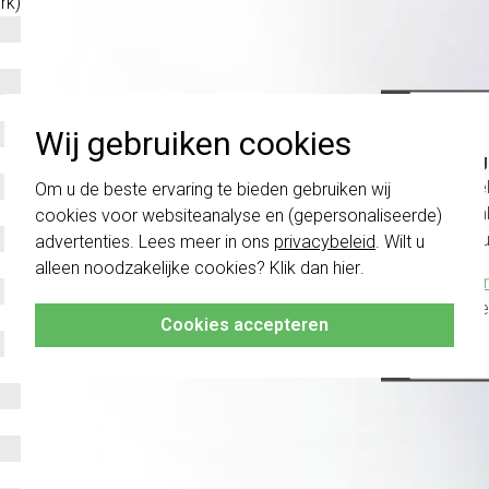
rk)
Wij gebruiken cookies
Belang
schakel
Om u de beste ervaring te bieden gebruiken wij
te com
cookies voor websiteanalyse en (gepersonaliseerde)
vóór a
advertenties. Lees meer in ons
privacybeleid
. Wilt u
alleen noodzakelijke cookies? Klik dan
hier
.
Klik hier
altijd h
Cookies accepteren