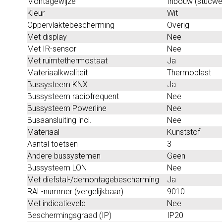
Montagewijze
Inbouw (stucwe
Kleur
Wit
Oppervlaktebescherming
Overig
Met display
Nee
Met IR-sensor
Nee
Met ruimtethermostaat
Ja
Materiaalkwaliteit
Thermoplast
Bussysteem KNX
Ja
Bussysteem radiofrequent
Nee
Bussysteem Powerline
Nee
Busaansluiting incl.
Nee
Materiaal
Kunststof
Aantal toetsen
3
Andere bussystemen
Geen
Bussysteem LON
Nee
Met diefstal-/demontagebescherming
Ja
RAL-nummer (vergelijkbaar)
9010
Met indicatieveld
Nee
Beschermingsgraad (IP)
IP20