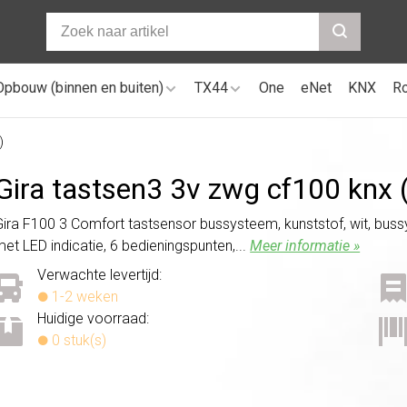
Opbouw (binnen en buiten)
TX44
One
eNet
KNX
R
)
Gira tastsen3 3v zwg cf100 knx
Gira F100 3 Comfort tastsensor bussysteem, kunststof, wit, bus
met LED indicatie, 6 bedieningspunten,...
Meer informatie »
Verwachte levertijd:
1-2 weken
Huidige voorraad:
0 stuk(s)