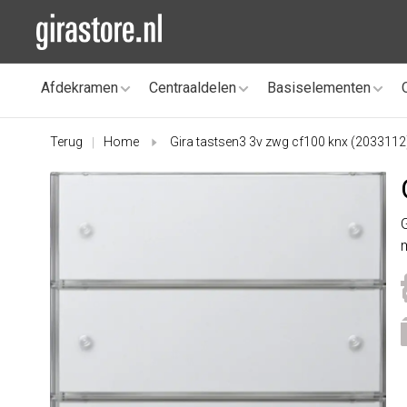
Afdekramen
Centraaldelen
Basiselementen
Terug
Home
Gira tastsen3 3v zwg cf100 knx (2033112
|