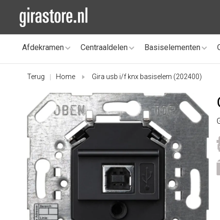
Afdekramen
Centraaldelen
Basiselementen
Terug
Home
Gira usb i/f knx basiselem (202400)
|