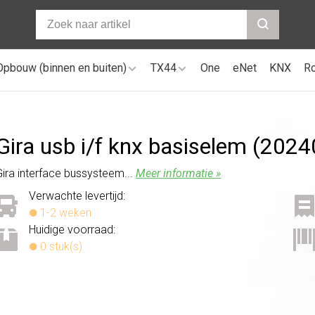
Opbouw (binnen en buiten)
TX44
One
eNet
KNX
R
Gira usb i/
f knx basiselem (2024
Gira interface bussysteem...
Meer informatie »
Verwachte levertijd:
1-2 weken
Huidige voorraad:
0 stuk(s)