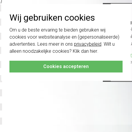
)
Wij gebruiken cookies
Belang
schakel
Om u de beste ervaring te bieden gebruiken wij
te com
cookies voor websiteanalyse en (gepersonaliseerde)
vóór a
advertenties. Lees meer in ons
privacybeleid
. Wilt u
alleen noodzakelijke cookies? Klik dan
hier
.
Klik hier
altijd h
Cookies accepteren