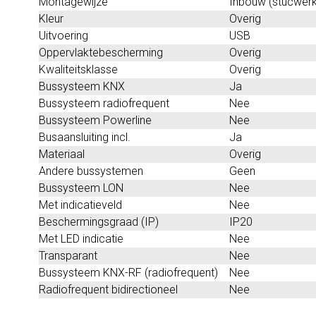
Montagewijze
Inbouw (stucwerk
Kleur
Overig
Uitvoering
USB
Oppervlaktebescherming
Overig
Kwaliteitsklasse
Overig
Bussysteem KNX
Ja
Bussysteem radiofrequent
Nee
Bussysteem Powerline
Nee
Busaansluiting incl.
Ja
Materiaal
Overig
Andere bussystemen
Geen
Bussysteem LON
Nee
Met indicatieveld
Nee
Beschermingsgraad (IP)
IP20
Met LED indicatie
Nee
Transparant
Nee
Bussysteem KNX-RF (radiofrequent)
Nee
Radiofrequent bidirectioneel
Nee