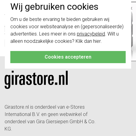
Technische specificaties
Wij gebruiken cookies
×
Specificatie
Waarde
Belangrijk
: Gira schakelaars en
Om u de beste ervaring te bieden gebruiken wij
Kleur
Overig
schakelwippen zijn vernieuwd. Ze zijn
cookies voor websiteanalyse en (gepersonaliseerde)
niet
te combineren met de schakelaars
Type toebehoren/onderdelen
Overig
van vóór augustus 2024.
advertenties. Lees meer in ons
privacybeleid
. Wilt u
Toebehoren
Nee
alleen noodzakelijke cookies? Klik dan
hier
.
Klik hier
voor meer informatie, zodat je
Onderdeel
Ja
altijd het juiste bestelt.
Cookies accepteren
Girastore.nl is onderdeel van e-Stores
International B.V. en geen webwinkel of
onderdeel van Gira Giersiepen GmbH & Co.
KG.