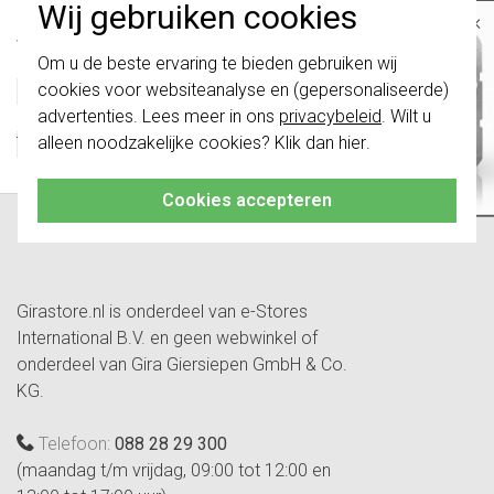
Wij gebruiken cookies
×
Specificatie
Waarde
Belangrijk
: Gira schakelaars en
Om u de beste ervaring te bieden gebruiken wij
Kleur
Overig
schakelwippen zijn vernieuwd. Ze zijn
cookies voor websiteanalyse en (gepersonaliseerde)
Model
Labelblad
niet
te combineren met de schakelaars
van vóór augustus 2024.
advertenties. Lees meer in ons
privacybeleid
. Wilt u
Bedrukbaar met
Inktjet en laser
alleen noodzakelijke cookies? Klik dan
hier
.
Transparant
Nee
Klik hier
voor meer informatie, zodat je
altijd het juiste bestelt.
Cookies accepteren
Girastore.nl is onderdeel van e-Stores
International B.V. en geen webwinkel of
onderdeel van Gira Giersiepen GmbH & Co.
KG.
Telefoon:
088 28 29 300
(maandag t/m vrijdag, 09:00 tot 12:00 en