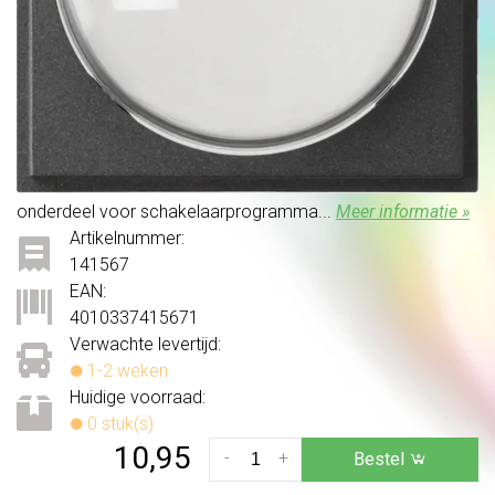
onderdeel voor schakelaarprogramma...
Meer informatie »
Artikelnummer:
141567
EAN:
4010337415671
Verwachte levertijd:
1-2 weken
Huidige voorraad:
0 stuk(s)
10,95
-
+
Bestel