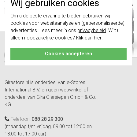
Wij gebruiken cookies
Type toebehoren/onderdelen
Overig
×
Toebehoren
Nee
Belangrijk
: Gira schakelaars en
Om u de beste ervaring te bieden gebruiken wij
Onderdeel
Ja
schakelwippen zijn vernieuwd. Ze zijn
cookies voor websiteanalyse en (gepersonaliseerde)
niet
te combineren met de schakelaars
van vóór augustus 2024.
advertenties. Lees meer in ons
privacybeleid
. Wilt u
alleen noodzakelijke cookies? Klik dan
hier
.
Klik hier
voor meer informatie, zodat je
altijd het juiste bestelt.
Cookies accepteren
Girastore.nl is onderdeel van e-Stores
International B.V. en geen webwinkel of
onderdeel van Gira Giersiepen GmbH & Co.
KG.
Telefoon:
088 28 29 300
(maandag t/m vrijdag, 09:00 tot 12:00 en
13:00 tot 17:00 uur)