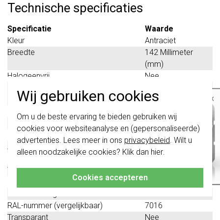
Technische specificaties
Specificatie
Waarde
Kleur
Antraciet
Breedte
142 Millimeter
(mm)
Halogeenvrij
Nee
Hoogte
769 Millimeter
Wij gebruiken cookies
×
(mm)
Diepte
75 Millimeter (mm)
Belangrijk
: Gira schakelaars en
Om u de beste ervaring te bieden gebruiken wij
schakelwippen zijn vernieuwd. Ze zijn
Oppervlaktebescherming
Overig
cookies voor websiteanalyse en (gepersonaliseerde)
niet
te combineren met de schakelaars
Schakelfunctie
Geen
van vóór augustus 2024.
advertenties. Lees meer in ons
privacybeleid
. Wilt u
Aantal contactdozen
0
alleen noodzakelijke cookies? Klik dan
hier
.
Klik hier
voor meer informatie, zodat je
Materiaalkwaliteit
Thermoplast
altijd het juiste bestelt.
Verlichting geïntegreerd
Nee
Cookies accepteren
Materiaal
Kunststof
Met verlichting
Ja
RAL-nummer (vergelijkbaar)
7016
Transparant
Nee