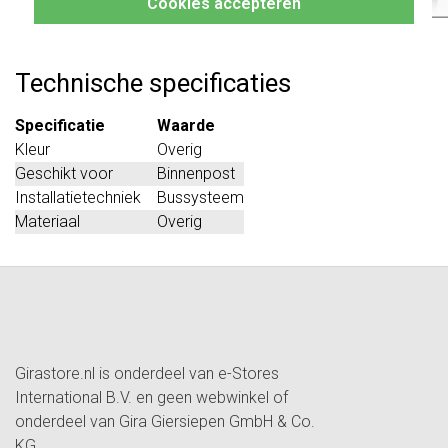
Cookies accepteren
opstelling niet direct aansluit op de gewenste
montageplaats.
Technische specificaties
Specificatie
Waarde
Kleur
Overig
Geschikt voor
Binnenpost
Installatietechniek
Bussysteem
Materiaal
Overig
Girastore.nl is onderdeel van e-Stores
International B.V. en geen webwinkel of
onderdeel van Gira Giersiepen GmbH & Co.
KG.