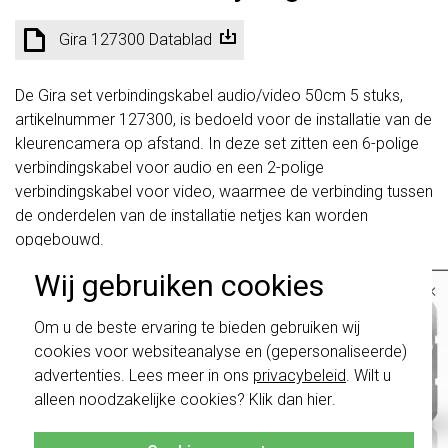
Gira 127300 Datablad
De Gira set verbindingskabel audio/video 50cm 5 stuks,
artikelnummer 127300, is bedoeld voor de installatie van de
kleurencamera op afstand. In deze set zitten een 6-polige
verbindingskabel voor audio en een 2-polige
verbindingskabel voor video, waarmee de verbinding tussen
de onderdelen van de installatie netjes kan worden
opgebouwd.
Wij gebruiken cookies
×
De set komt van pas wanneer de kleurencamera verder van
het deurstation of de inbouwluidspreker moet worden
Belangrijk
: Gira schakelaars en
Om u de beste ervaring te bieden gebruiken wij
geplaatst. Ook bij montage in de energiezuil is deze
schakelwippen zijn vernieuwd. Ze zijn
cookies voor websiteanalyse en (gepersonaliseerde)
niet
te combineren met de schakelaars
kabelset nodig als er meerdere lege units tussen de
van vóór augustus 2024.
advertenties. Lees meer in ons
privacybeleid
. Wilt u
kleurencamera en het deurstation (busaankoppelaar)
alleen noodzakelijke cookies? Klik dan
hier
.
Klik hier
voor meer informatie, zodat je
moeten worden overbrugd. Daarmee biedt Gira een
altijd het juiste bestelt.
praktische oplossing voor situaties waarin de standaard