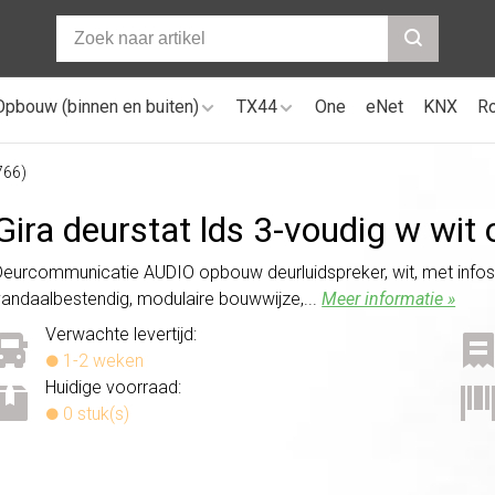
Opbouw (binnen en buiten)
TX44
One
eNet
KNX
R
766)
Gira deurstat lds 3-voudig w wit
Deurcommunicatie AUDIO opbouw deurluidspreker, wit, met infosc
vandaalbestendig, modulaire bouwwijze,...
Meer informatie »
Verwachte levertijd:
1-2 weken
Huidige voorraad:
0 stuk(s)