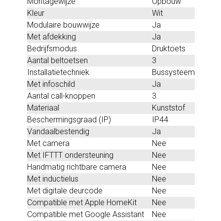
Montagewijze
Opbouw
Kleur
Wit
Modulaire bouwwijze
Ja
Met afdekking
Ja
Bedrijfsmodus
Druktoets
Aantal beltoetsen
3
Installatietechniek
Bussysteem
Met infoschild
Ja
Aantal call-knoppen
3
Materiaal
Kunststof
Beschermingsgraad (IP)
IP44
Vandaalbestendig
Ja
Met camera
Nee
Met IFTTT ondersteuning
Nee
Handmatig richtbare camera
Nee
Met inductielus
Nee
Met digitale deurcode
Nee
Compatible met Apple HomeKit
Nee
Compatible met Google Assistant
Nee