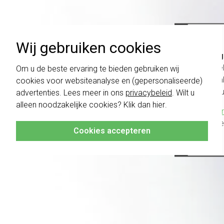
Wij gebruiken cookies
Belang
schakel
Om u de beste ervaring te bieden gebruiken wij
te com
cookies voor websiteanalyse en (gepersonaliseerde)
vóór a
advertenties. Lees meer in ons
privacybeleid
. Wilt u
alleen noodzakelijke cookies? Klik dan
hier
.
Klik hier
altijd h
Cookies accepteren