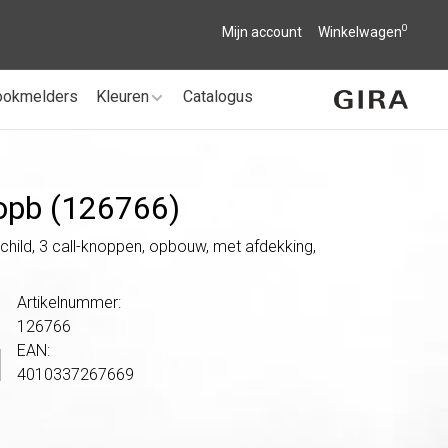
0
Mijn account
Winkelwagen
ookmelders
Kleuren
Catalogus
 opb (126766)
hild, 3 call-knoppen, opbouw, met afdekking,
Artikelnummer:
126766
EAN:
4010337267669