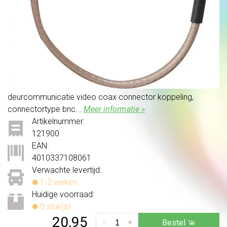
deurcommunicatie video coax connector koppeling,
connectortype bnc...
Meer informatie »
Artikelnummer:
121900
EAN:
4010337108061
Verwachte levertijd:
1-2 weken
Huidige voorraad:
0 stuk(s)
20,95
-
+
Bestel