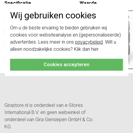
Specificatie
Waarde
Montagewijze
Opbouw
Wij gebruiken cookies
×
Kleur
Overig
Installatietechniek
2-draads
Belangrijk
: Gira schakelaars en
Om u de beste ervaring te bieden gebruiken wij
schakelwippen zijn vernieuwd. Ze zijn
Materiaal
Overig
cookies voor websiteanalyse en (gepersonaliseerde)
niet
te combineren met de schakelaars
Met IFTTT ondersteuning
Nee
van vóór augustus 2024.
advertenties. Lees meer in ons
privacybeleid
. Wilt u
Compatible met Apple HomeKit
Nee
alleen noodzakelijke cookies? Klik dan
hier
.
Klik hier
voor meer informatie, zodat je
Compatible met Google Assistant
Nee
altijd het juiste bestelt.
Compatible met Amazon Alexa
Nee
Cookies accepteren
Girastore.nl is onderdeel van e-Stores
International B.V. en geen webwinkel of
onderdeel van Gira Giersiepen GmbH & Co.
KG.