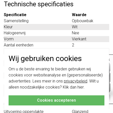
Technische specificaties
Specificatie
Waarde
Samenstelling
Opbouwbak
Kleur
Wit
Halogeenvrij
Nee
Vorm
Vierkant
Aantal eenheden
2
Slagvast
Ja
Wij gebruiken cookies
Oppervlaktebescherming
Gelakt
×
Met kabelinvoer
Nee
Belangrijk
: Gira schakelaars en
Om u de beste ervaring te bieden gebruiken wij
Materiaalkwaliteit
Aluminium
schakelwippen zijn vernieuwd. Ze zijn
cookies voor websiteanalyse en (gepersonaliseerde)
Materiaal
Metaal
niet
te combineren met de schakelaars
van vóór augustus 2024.
advertenties. Lees meer in ons
privacybeleid
. Wilt u
Met afdekraam
Ja
alleen noodzakelijke cookies? Klik dan
hier
.
Montagerichting
Horizontaal en
Klik hier
voor meer informatie, zodat je
altijd het juiste bestelt.
verticaal
Beschermingsgraad (IP)
IP20
Cookies accepteren
Transparant
Nee
Uitvoering oppervlakte
Glanzend