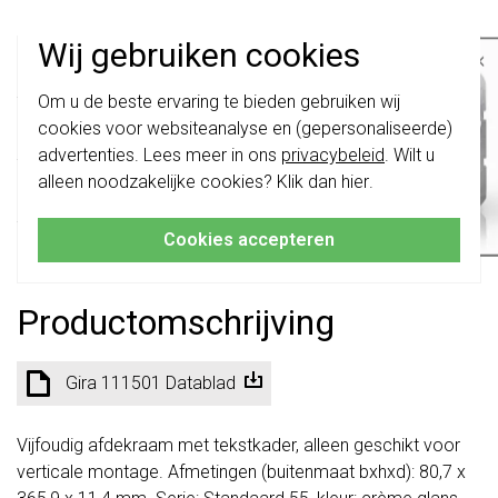
Wij gebruiken cookies
×
officiële Gira dealer
Belangrijk
: Gira schakelaars en
Om u de beste ervaring te bieden gebruiken wij
schakelwippen zijn vernieuwd. Ze zijn
365 dagen retourrecht
cookies voor websiteanalyse en (gepersonaliseerde)
niet
te combineren met de schakelaars
van vóór augustus 2024.
advertenties. Lees meer in ons
privacybeleid
. Wilt u
alleen noodzakelijke cookies? Klik dan
hier
.
Klik hier
voor meer informatie, zodat je
veilig kopen met kopersbescherming
altijd het juiste bestelt.
Cookies accepteren
voor 21u besteld, morgen in huis*
Productomschrijving
Gira 111501 Datablad
Vijfoudig afdekraam met tekstkader, alleen geschikt voor
verticale montage. Afmetingen (buitenmaat bxhxd): 80,7 x