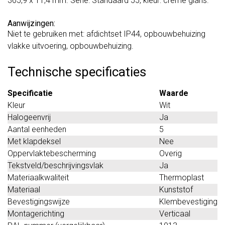
365,9 x 11,4 mm. Serie: Standaard 55, kleur: crème glans.
Aanwijzingen:
Niet te gebruiken met: afdichtset IP44, opbouwbehuizing
vlakke uitvoering, opbouwbehuizing.
Technische specificaties
Specificatie
Waarde
Kleur
Wit
Halogeenvrij
Ja
Aantal eenheden
5
Met klapdeksel
Nee
Oppervlaktebescherming
Overig
Tekstveld/beschrijvingsvlak
Ja
Materiaalkwaliteit
Thermoplast
Materiaal
Kunststof
Bevestigingswijze
Klembevestiging
Montagerichting
Verticaal