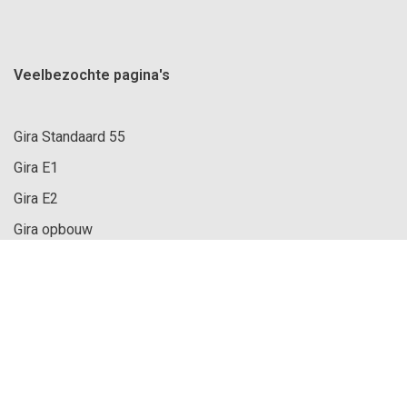
Veelbezochte pagina's
Gira Standaard 55
Gira E1
Gira E2
Gira opbouw
Gira schakelaar
Gira dimmer
Gira stopcontact
Klantenservice