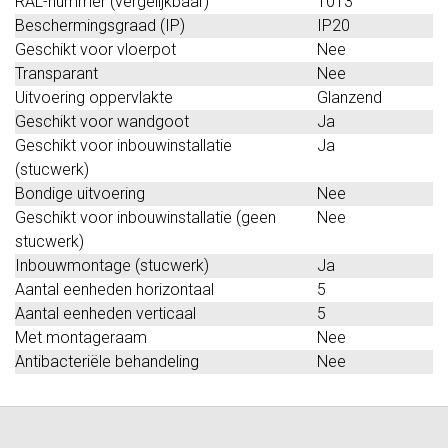
RAL-nummer (vergelijkbaar)
1013
Beschermingsgraad (IP)
IP20
Geschikt voor vloerpot
Nee
Transparant
Nee
Uitvoering oppervlakte
Glanzend
Geschikt voor wandgoot
Ja
Geschikt voor inbouwinstallatie
Ja
(stucwerk)
Bondige uitvoering
Nee
Geschikt voor inbouwinstallatie (geen
Nee
stucwerk)
Inbouwmontage (stucwerk)
Ja
Aantal eenheden horizontaal
5
Aantal eenheden verticaal
5
Met montageraam
Nee
Antibacteriële behandeling
Nee