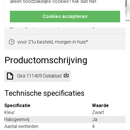
alleen noodzakelijke cookies? Klik dan
hier
.
Klik hier
voor meer informatie, zodat je
altijd het juiste bestelt.
365 dagen retourrecht
Cookies accepteren
veilig kopen met kopersbescherming
voor 21u besteld, morgen in huis*
Productomschrijving
Gira 111409 Datablad
Technische specificaties
Specificatie
Waarde
Kleur
Zwart
Halogeenvrij
Ja
Aantal eenheden
4