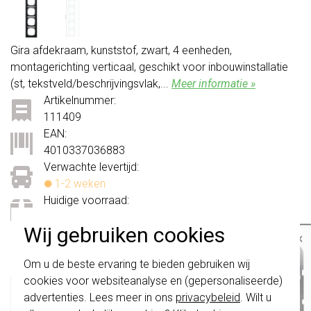
Gira afdekraam, kunststof, zwart, 4 eenheden,
montagerichting verticaal, geschikt voor inbouwinstallatie
(st, tekstveld/beschrijvingsvlak,...
Meer informatie »
Artikelnummer:
111409
EAN:
4010337036883
Verwachte levertijd:
1-2 weken
Huidige voorraad:
0 stuk(s)
Wij gebruiken cookies
54,95
×
-
+
Bestel
Belangrijk
: Gira schakelaars en
Om u de beste ervaring te bieden gebruiken wij
schakelwippen zijn vernieuwd. Ze zijn
cookies voor websiteanalyse en (gepersonaliseerde)
niet
te combineren met de schakelaars
officiële Gira dealer
van vóór augustus 2024.
advertenties. Lees meer in ons
privacybeleid
. Wilt u