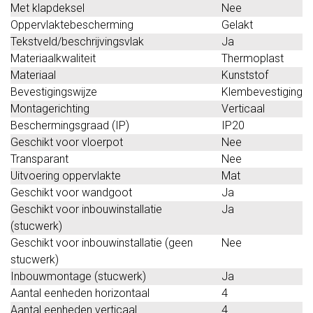
Met klapdeksel
Nee
Oppervlaktebescherming
Gelakt
Tekstveld/beschrijvingsvlak
Ja
Materiaalkwaliteit
Thermoplast
Materiaal
Kunststof
Bevestigingswijze
Klembevestiging
Montagerichting
Verticaal
Beschermingsgraad (IP)
IP20
Geschikt voor vloerpot
Nee
Transparant
Nee
Uitvoering oppervlakte
Mat
Geschikt voor wandgoot
Ja
Geschikt voor inbouwinstallatie
Ja
(stucwerk)
Geschikt voor inbouwinstallatie (geen
Nee
stucwerk)
Inbouwmontage (stucwerk)
Ja
Aantal eenheden horizontaal
4
Aantal eenheden verticaal
4