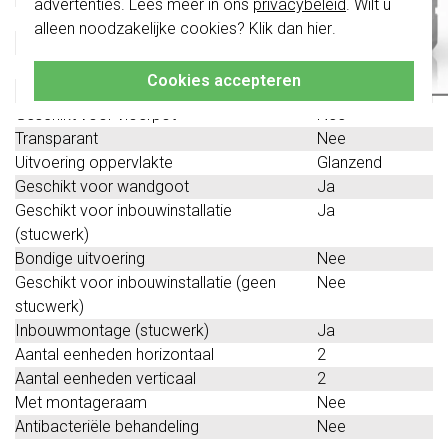
advertenties. Lees meer in ons
privacybeleid
. Wilt u
Bevestigingswijze
Klembevestiging
alleen noodzakelijke cookies? Klik dan
hier
.
Klik hier
voor meer informatie, zodat je
Montagerichting
Verticaal
altijd het juiste bestelt.
RAL-nummer (vergelijkbaar)
9010
Cookies accepteren
Beschermingsgraad (IP)
IP20
Geschikt voor vloerpot
Nee
Transparant
Nee
Uitvoering oppervlakte
Glanzend
Geschikt voor wandgoot
Ja
Geschikt voor inbouwinstallatie
Ja
(stucwerk)
Bondige uitvoering
Nee
Geschikt voor inbouwinstallatie (geen
Nee
stucwerk)
Inbouwmontage (stucwerk)
Ja
Aantal eenheden horizontaal
2
Aantal eenheden verticaal
2
Met montageraam
Nee
Antibacteriële behandeling
Nee