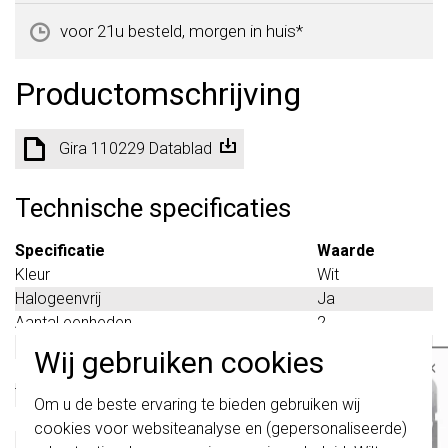
voor 21u besteld, morgen in huis*
Productomschrijving
Gira 110229 Datablad
Technische specificaties
Specificatie
Waarde
Kleur
Wit
Halogeenvrij
Ja
Aantal eenheden
2
Met klapdeksel
Nee
Wij gebruiken cookies
×
Oppervlaktebescherming
Overig
Tekstveld/beschrijvingsvlak
Ja
Belangrijk
: Gira schakelaars en
Om u de beste ervaring te bieden gebruiken wij
schakelwippen zijn vernieuwd. Ze zijn
Materiaalkwaliteit
Thermoplast
cookies voor websiteanalyse en (gepersonaliseerde)
niet
te combineren met de schakelaars
Materiaal
Kunststof
van vóór augustus 2024.