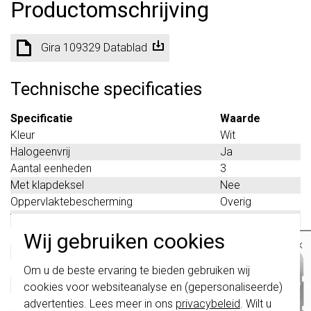
Productomschrijving
Gira 109329 Datablad
Technische specificaties
Specificatie
Waarde
Kleur
Wit
Halogeenvrij
Ja
Aantal eenheden
3
Met klapdeksel
Nee
Oppervlaktebescherming
Overig
Tekstveld/beschrijvingsvlak
Ja
Materiaalkwaliteit
Thermoplast
Wij gebruiken cookies
×
Materiaal
Kunststof
Belangrijk
: Gira schakelaars en
Bevestigingswijze
Klembevestiging
Om u de beste ervaring te bieden gebruiken wij
schakelwippen zijn vernieuwd. Ze zijn
Montagerichting
Horizontaal
cookies voor websiteanalyse en (gepersonaliseerde)
niet
te combineren met de schakelaars
van vóór augustus 2024.
RAL-nummer (vergelijkbaar)
9010
advertenties. Lees meer in ons
privacybeleid
. Wilt u