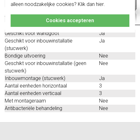
Beschermingsgraad (IP)
IP20
alleen noodzakelijke cookies? Klik dan
hier
.
Klik hier
voor meer informatie, zodat je
Geschikt voor vloerpot
Nee
altijd het juiste bestelt.
Transparant
Nee
Cookies accepteren
Uitvoering oppervlakte
Glanzend
Geschikt voor wandgoot
Ja
Geschikt voor inbouwinstallatie
Ja
(stucwerk)
Bondige uitvoering
Nee
Geschikt voor inbouwinstallatie (geen
Nee
stucwerk)
Inbouwmontage (stucwerk)
Ja
Aantal eenheden horizontaal
3
Aantal eenheden verticaal
3
Met montageraam
Nee
Antibacteriële behandeling
Nee