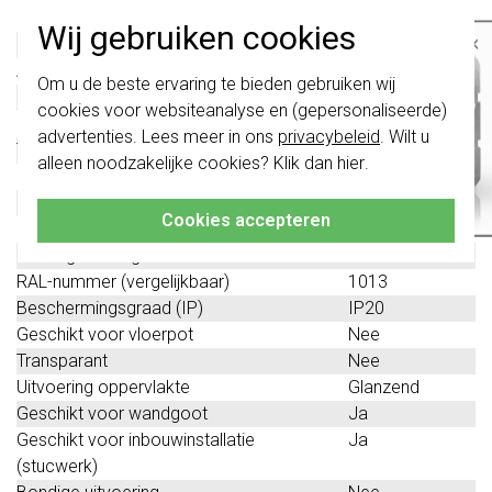
Kleur
Wit
Wij gebruiken cookies
×
Halogeenvrij
Ja
Aantal eenheden
3
Belangrijk
: Gira schakelaars en
Om u de beste ervaring te bieden gebruiken wij
schakelwippen zijn vernieuwd. Ze zijn
Met klapdeksel
Nee
cookies voor websiteanalyse en (gepersonaliseerde)
niet
te combineren met de schakelaars
Oppervlaktebescherming
Overig
van vóór augustus 2024.
advertenties. Lees meer in ons
privacybeleid
. Wilt u
Tekstveld/beschrijvingsvlak
Ja
alleen noodzakelijke cookies? Klik dan
hier
.
Klik hier
voor meer informatie, zodat je
Materiaalkwaliteit
Thermoplast
altijd het juiste bestelt.
Materiaal
Kunststof
Cookies accepteren
Bevestigingswijze
Klembevestiging
Montagerichting
Horizontaal
RAL-nummer (vergelijkbaar)
1013
Beschermingsgraad (IP)
IP20
Geschikt voor vloerpot
Nee
Transparant
Nee
Uitvoering oppervlakte
Glanzend
Geschikt voor wandgoot
Ja
Geschikt voor inbouwinstallatie
Ja
(stucwerk)