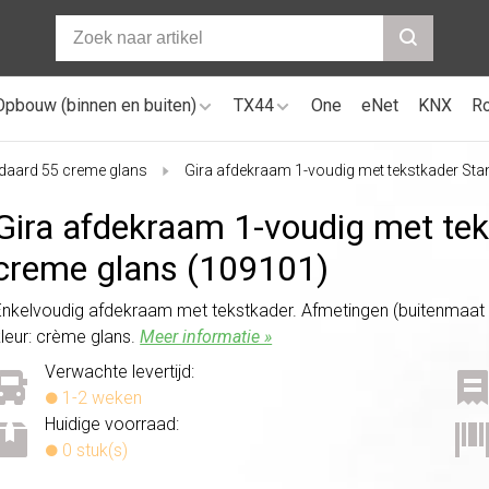
Opbouw (binnen en buiten)
TX44
One
eNet
KNX
R
daard 55 creme glans
Gira afdekraam 1-voudig met tekstkader St
Gira afdekraam 1-voudig met te
creme glans (109101)
Enkelvoudig afdekraam met tekstkader. Afmetingen (buitenmaat b
kleur: crème glans.
Meer informatie »
Verwachte levertijd:
1-2 weken
Huidige voorraad:
0 stuk(s)