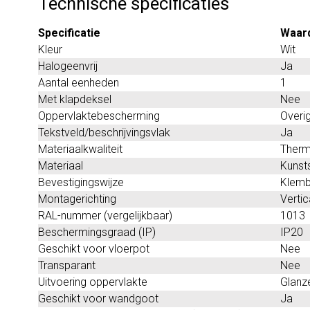
Technische specificaties
Specificatie
Waar
Kleur
Wit
Halogeenvrij
Ja
Aantal eenheden
1
Met klapdeksel
Nee
Oppervlaktebescherming
Overi
Tekstveld/beschrijvingsvlak
Ja
Materiaalkwaliteit
Therm
Materiaal
Kunst
Bevestigingswijze
Klemb
Montagerichting
Vertic
RAL-nummer (vergelijkbaar)
1013
Beschermingsgraad (IP)
IP20
Geschikt voor vloerpot
Nee
Transparant
Nee
Uitvoering oppervlakte
Glanz
Geschikt voor wandgoot
Ja