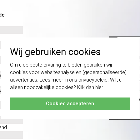
de
Wij gebruiken cookies
g
Belang
schakel
Om u de beste ervaring te bieden gebruiken wij
oplast
te com
cookies voor websiteanalyse en (gepersonaliseerde)
stof
vóór a
advertenties. Lees meer in ons
privacybeleid
. Wilt u
evestiging
alleen noodzakelijke cookies? Klik dan
hier
.
aal
Klik hier
altijd h
Cookies accepteren
end