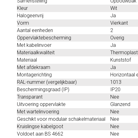
Samenstelling
Opbouwbak
Kleur
Wit
Halogeenvrij
Ja
Vorm
Vierkant
Aantal eenheden
2
Oppervlaktebescherming
Overig
Met kabelinvoer
Ja
Materiaalkwaliteit
Thermoplast
Materiaal
Kunststof
Met afdekraam
Ja
Montagerichting
Horizontaal e
RAL-nummer (vergelijkbaar)
1013
Beschermingsgraad (IP)
IP20
Transparant
Nee
Uitvoering oppervlakte
Glanzend
Met wartelinvoering
Nee
Geschikt voor modulair schakelmateriaal
Nee
Kruislingse kabelgoot
Nee
Voldoet aan BS 4662
Nee