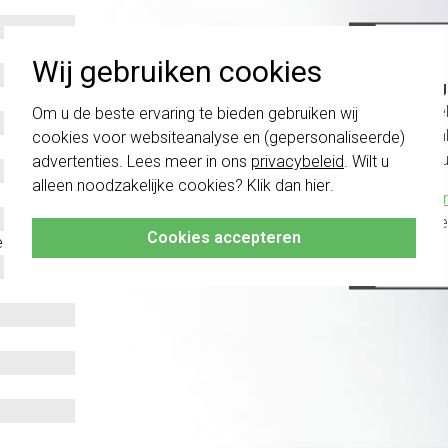
Wij gebruiken cookies
Belang
schakel
Om u de beste ervaring te bieden gebruiken wij
te com
cookies voor websiteanalyse en (gepersonaliseerde)
vóór a
advertenties. Lees meer in ons
privacybeleid
. Wilt u
alleen noodzakelijke cookies? Klik dan
hier
.
Klik hier
altijd h
Cookies accepteren
n verticaal