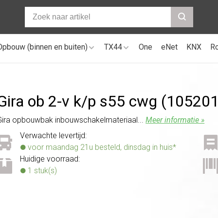
Opbouw (binnen en buiten)
TX44
One
eNet
KNX
R
Gira ob 2-v k/
p s55 cwg (105201
Gira opbouwbak inbouwschakelmateriaal...
Meer informatie »
Verwachte levertijd:
voor maandag 21u besteld, dinsdag in huis*
Huidige voorraad:
1 stuk(s)