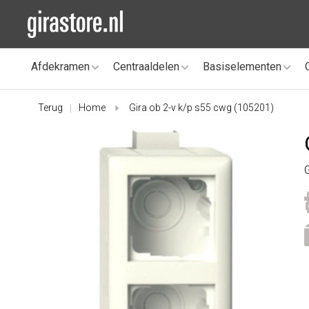
Afdekramen
Centraaldelen
Basiselementen
Terug
Home
Gira ob 2-v k/p s55 cwg (105201)
|