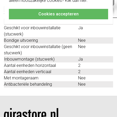
alleen noodzakelijke cookies? Klik dan
hier
.
Klik hier
voor meer informatie, zodat je
Beschermingsgraad (IP)
IP20
altijd het juiste bestelt.
Geschikt voor vloerpot
Nee
Cookies accepteren
Transparant
Nee
Geschikt voor wandgoot
Ja
Geschikt voor inbouwinstallatie
Ja
(stucwerk)
Bondige uitvoering
Nee
Geschikt voor inbouwinstallatie (geen
Nee
stucwerk)
Inbouwmontage (stucwerk)
Ja
Aantal eenheden horizontaal
2
Aantal eenheden verticaal
2
Met montageraam
Nee
Antibacteriële behandeling
Nee