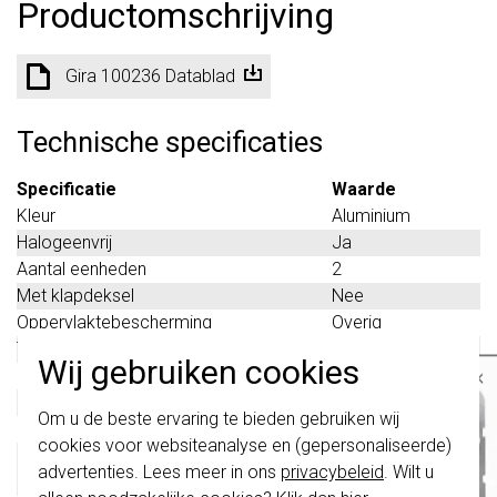
Productomschrijving
Gira 100236 Datablad
Technische specificaties
Specificatie
Waarde
Kleur
Aluminium
Halogeenvrij
Ja
Aantal eenheden
2
Met klapdeksel
Nee
Oppervlaktebescherming
Overig
Tekstveld/beschrijvingsvlak
Nee
Wij gebruiken cookies
×
Kwaliteitsklasse
Thermoplast
Materiaal
Kunststof
Belangrijk
: Gira schakelaars en
Om u de beste ervaring te bieden gebruiken wij
schakelwippen zijn vernieuwd. Ze zijn
Bevestigingswijze
Klembevestiging
cookies voor websiteanalyse en (gepersonaliseerde)
niet
te combineren met de schakelaars
Montagerichting
Horizontaal en
van vóór augustus 2024.
advertenties. Lees meer in ons
privacybeleid
. Wilt u
verticaal