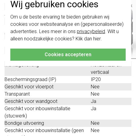
Wij gebruiken cookies
×
Halogeenvrij
Ja
Aantal eenheden
2
Belangrijk
: Gira schakelaars en
Om u de beste ervaring te bieden gebruiken wij
schakelwippen zijn vernieuwd. Ze zijn
Met klapdeksel
Nee
cookies voor websiteanalyse en (gepersonaliseerde)
niet
te combineren met de schakelaars
Oppervlaktebescherming
Overig
van vóór augustus 2024.
advertenties. Lees meer in ons
privacybeleid
. Wilt u
Tekstveld/beschrijvingsvlak
Nee
alleen noodzakelijke cookies? Klik dan
hier
.
Klik hier
voor meer informatie, zodat je
Kwaliteitsklasse
Thermoplast
altijd het juiste bestelt.
Materiaal
Kunststof
Cookies accepteren
Bevestigingswijze
Klembevestiging
Montagerichting
Horizontaal en
verticaal
Beschermingsgraad (IP)
IP20
Geschikt voor vloerpot
Nee
Transparant
Nee
Geschikt voor wandgoot
Ja
Geschikt voor inbouwinstallatie
Ja
(stucwerk)
Bondige uitvoering
Nee
Geschikt voor inbouwinstallatie (geen
Nee