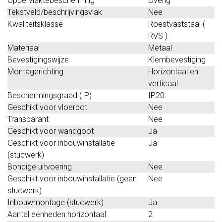
Oppervlaktebescherming
Overig
Tekstveld/beschrijvingsvlak
Nee
Kwaliteitsklasse
Roestvaststaal (
RVS )
Materiaal
Metaal
Bevestigingswijze
Klembevestiging
Montagerichting
Horizontaal en
verticaal
Beschermingsgraad (IP)
IP20
Geschikt voor vloerpot
Nee
Transparant
Nee
Geschikt voor wandgoot
Ja
Geschikt voor inbouwinstallatie
Ja
(stucwerk)
Bondige uitvoering
Nee
Geschikt voor inbouwinstallatie (geen
Nee
stucwerk)
Inbouwmontage (stucwerk)
Ja
Aantal eenheden horizontaal
2