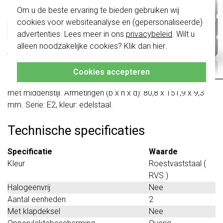
Productomschrijving
Belangrijk
: Gira schakelaars en
Om u de beste ervaring te bieden gebruiken wij
schakelwippen zijn vernieuwd. Ze zijn
cookies voor websiteanalyse en (gepersonaliseerde)
niet
te combineren met de schakelaars
Gira 100233 Datablad
van vóór augustus 2024.
advertenties. Lees meer in ons
privacybeleid
. Wilt u
alleen noodzakelijke cookies? Klik dan
hier
.
Klik hier
voor meer informatie, zodat je
Tweevoudig afdekraam zonder middenstijl, speciale
altijd het juiste bestelt.
uitvoering. Niet geschikt om twee losse componenten in te
Cookies accepteren
plaatsen, gebruik daarvoor een regulier 2-voudig afdekraam
met middenstijl. Afmetingen (b x h x d): 80,8 x 151,9 x 9,3
mm. Serie: E2, kleur: edelstaal.
Technische specificaties
Specificatie
Waarde
Kleur
Roestvaststaal (
RVS )
Halogeenvrij
Nee
Aantal eenheden
2
Met klapdeksel
Nee