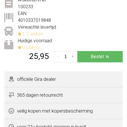
100233
EAN:
4010337019848
Verwachte levertijd:
1-2 weken
Huidige voorraad:
0 stuk(s)
25,95
-
+
Bestel
officiële Gira dealer
365 dagen retourrecht
veilig kopen met kopersbescherming
voor 21u besteld, morgen in huis*