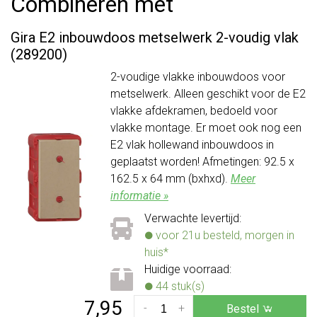
Combineren met
Gira E2 inbouwdoos metselwerk 2-voudig vlak
(289200)
2-voudige vlakke inbouwdoos voor
metselwerk. Alleen geschikt voor de E2
vlakke afdekramen, bedoeld voor
vlakke montage. Er moet ook nog een
E2 vlak hollewand inbouwdoos in
geplaatst worden! Afmetingen: 92.5 x
162.5 x 64 mm (bxhxd).
Meer
informatie »
Verwachte levertijd:
voor 21u besteld, morgen in
huis*
Huidige voorraad:
44 stuk(s)
7,95
-
+
Bestel