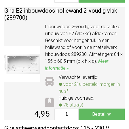
Gira E2 inbouwdoos hollewand 2-voudig vlak
(289700)
Inbouwdoos 2-voudig voor de vlakke
inbouw van E2 (vlakke) afdekramen.
Geschikt voor het gebruik in een
hollewand of voor in de metselwerk
inbouwdoos 289200. Afmetingen: 84 x
155 x 60,5 mm (b x h x d).
Meer
informatie »
Verwachte levertijd:
voor 21u besteld, morgen in
huis*
Huidige voorraad:
78 stuk(s)
4,95
-
+
Bestel
Gira scheerwandcontactdoos 115 - 230 V