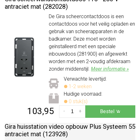
antraciet mat (282028)
De Gira scheercontactdoos is een
contactdoos voor het veilig opladen en
gebruik van scheerapparaten in de
badkamer. Deze moet worden
geïnstalleerd met een speciale
inbouwdoos (281900) en afgewerkt
worden met een 2-voudig afdekraam
zonder middenstijl.
Meer informatie »
Verwachte levertijd:
1-2 weken
Huidige voorraad:
0 stuk(s)
103,95
-
+
Bestel
Gira huisstation video opbouw Plus Systeem 55
antraciet mat (123928)