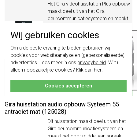
Het Gira videohuisstation Plus opbouw
maakt deel uit van het Gira
deurcommunicatiesysteem en maakt
communicatie met bezoekers via een
Wij gebruiken cookies
touchscreen mogelijk. Afdekken met
×
afdekraam 2-voudig zonder
Belangrijk
: Gira schakelaars en
middenstijl.
Meer informatie »
Om u de beste ervaring te bieden gebruiken wij
schakelwippen zijn vernieuwd. Ze zijn
cookies voor websiteanalyse en (gepersonaliseerde)
niet
te combineren met de schakelaars
Verwachte levertijd:
van vóór augustus 2024.
advertenties. Lees meer in ons
privacybeleid
. Wilt u
1-2 weken
alleen noodzakelijke cookies? Klik dan
hier
.
Klik hier
voor meer informatie, zodat je
Huidige voorraad:
altijd het juiste bestelt.
0 stuk(s)
Cookies accepteren
652,95
-
+
Bestel
Gira huisstation audio opbouw Systeem 55
antraciet mat (125028)
Dit huisstation maakt deel uit van het
Gira deurcommunicatiesysteem en
maakt het door middel van spraak