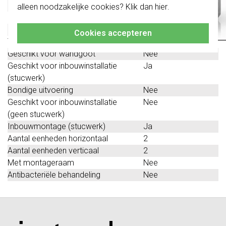
verticaal
alleen noodzakelijke cookies? Klik dan
hier
.
Klik hier
voor meer informatie, zodat je
Beschermingsgraad (IP)
IP20
altijd het juiste bestelt.
Geschikt voor vloerpot
Nee
Cookies accepteren
Transparant
Nee
Geschikt voor wandgoot
Nee
Geschikt voor inbouwinstallatie
Ja
(stucwerk)
Bondige uitvoering
Nee
Geschikt voor inbouwinstallatie
Nee
(geen stucwerk)
Inbouwmontage (stucwerk)
Ja
Aantal eenheden horizontaal
2
Aantal eenheden verticaal
2
Met montageraam
Nee
Antibacteriële behandeling
Nee