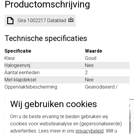
Productomschrijving
Gira 1002217 Datablad
Technische specificaties
Specificatie
Waarde
Kleur
Goud
Halogeenvrij
Nee
Aantal eenheden
2
Met klapdeksel
Nee
Oppervlaktebescherming
Geanodiseerd /
geëloxeerd
Tekstveld/beschrijvingsvlak
Nee
Wij gebruiken cookies
×
Materiaalkwaliteit
Aluminium
Belangrijk
: Gira schakelaars en
Materiaal
Metaal
Om u de beste ervaring te bieden gebruiken wij
schakelwippen zijn vernieuwd. Ze zijn
Bevestigingswijze
Klembevestiging
cookies voor websiteanalyse en (gepersonaliseerde)
niet
te combineren met de schakelaars
van vóór augustus 2024.
Montagerichting
Horizontaal en
advertenties. Lees meer in ons
privacybeleid
. Wilt u