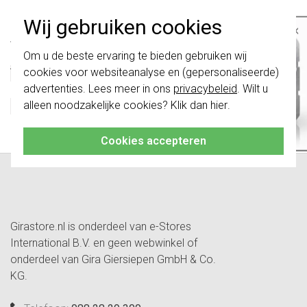
Technische specificaties
Wij gebruiken cookies
×
Specificatie
Waarde
Belangrijk
: Gira schakelaars en
Om u de beste ervaring te bieden gebruiken wij
Nom. spanning
230 Volt (V)
schakelwippen zijn vernieuwd. Ze zijn
cookies voor websiteanalyse en (gepersonaliseerde)
Toepassing
Overig
niet
te combineren met de schakelaars
van vóór augustus 2024.
advertenties. Lees meer in ons
privacybeleid
. Wilt u
Lamphouder
Overig
alleen noodzakelijke cookies? Klik dan
hier
.
Opname nom. stroom
2 Milliampère (mA)
Klik hier
voor meer informatie, zodat je
altijd het juiste bestelt.
Lamptype
Glimlamp
Cookies accepteren
Girastore.nl is onderdeel van e-Stores
International B.V. en geen webwinkel of
onderdeel van Gira Giersiepen GmbH & Co.
KG.