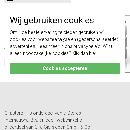
Passend reserveonderdeel (bodemdeel) voor de opbouw
Wij gebruiken cookies
×
dubbele wandcontactdoos IP44 (078130).
Belangrijk
: Gira schakelaars en
Om u de beste ervaring te bieden gebruiken wij
Technische specificaties
schakelwippen zijn vernieuwd. Ze zijn
cookies voor websiteanalyse en (gepersonaliseerde)
niet
te combineren met de schakelaars
van vóór augustus 2024.
advertenties. Lees meer in ons
privacybeleid
. Wilt u
Specificatie
Waarde
alleen noodzakelijke cookies? Klik dan
hier
.
Klik hier
voor meer informatie, zodat je
Type toebehoren/onderdelen
Opbouwbak
altijd het juiste bestelt.
Toebehoren
Nee
Cookies accepteren
Onderdeel
Ja
Girastore.nl is onderdeel van e-Stores
International B.V. en geen webwinkel of
onderdeel van Gira Giersiepen GmbH & Co.