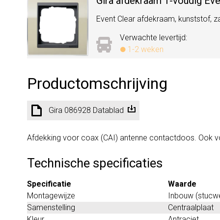
Gira afdekraam 1-voudig Eve
Event Clear afdekraam, kunststof, zan
Verwachte levertijd:
1-2 weken
Productomschrijving
Gira 086928 Datablad
Afdekking voor coax (CAI) antenne contactdoos. Ook voo
Technische specificaties
Specificatie
Waarde
Montagewijze
Inbouw (stucw
Samenstelling
Centraalplaat
Kleur
Antraciet