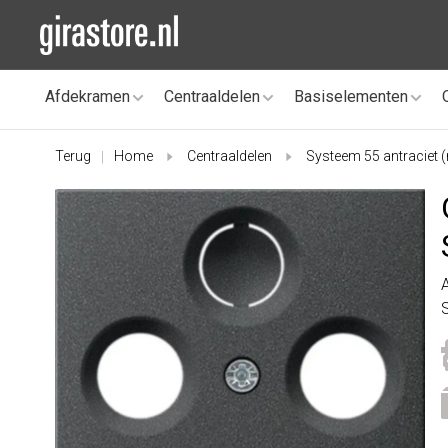
Afdekramen
Centraaldelen
Basiselementen
Terug
Home
Centraaldelen
Systeem 55 antraciet 
|