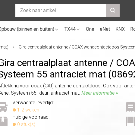
Opbouw (binnen en buiten)
TX44
One
eNet
KNX
R
(mat)
Gira centraalplaat antenne / COAX wandcontactdoos Systeem
Gira centraalplaat antenne /
COAX
Systeem 55 antraciet mat (0869
Afdekking voor coax (CAI) antenne contactdoos. Ook voor anten
Serie: Systeem 55, kleur: antraciet mat.
Meer informatie »
Verwachte levertijd:
1-2 weken
Huidige voorraad:
0 stuk(s)