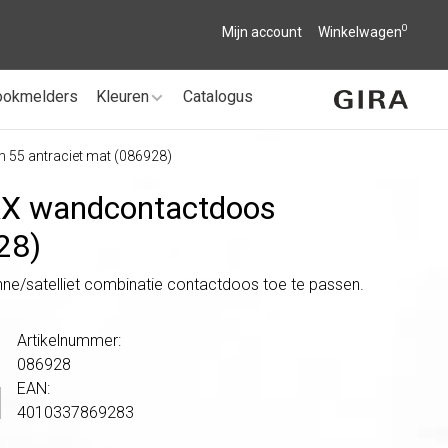
0
Mijn account
Winkelwagen
ookmelders
Kleuren
Catalogus
 55 antraciet mat (086928)
 wandcontactdoos
28)
ne/satelliet combinatie contactdoos toe te passen.
Artikelnummer:
086928
EAN:
4010337869283