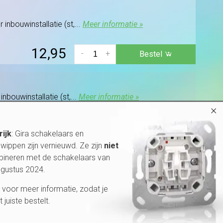
inbouwinstallatie (st,...
Meer informatie »
12,95
-
+
Bestel
nbouwinstallatie (st,...
Meer informatie »
×
12,95
-
+
Bestel
rijk
: Gira schakelaars en
wippen zijn vernieuwd. Ze zijn
niet
bineren met de schakelaars van
ugustus 2024.
voor inbouwinstallatie (st,...
Meer informatie »
voor meer informatie, zodat je
12,95
-
+
Bestel
et juiste bestelt.