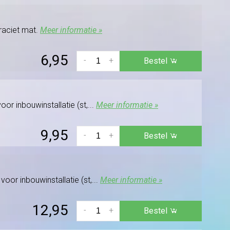
traciet mat.
Meer informatie »
6,95
-
+
Bestel
or inbouwinstallatie (st,...
Meer informatie »
9,95
-
+
Bestel
oor inbouwinstallatie (st,...
Meer informatie »
12,95
-
+
Bestel