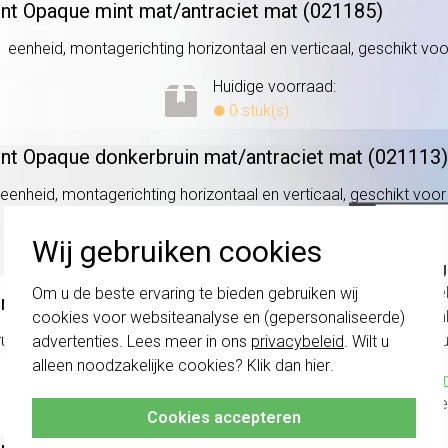
ent Opaque mint mat/
antraciet mat (021185)
 eenheid, montagerichting horizontaal en verticaal, geschikt voor 
Huidige voorraad:
0 stuk(s)
ent Opaque donkerbruin mat/
antraciet mat (021113)
eenheid, montagerichting horizontaal en verticaal, geschikt voor i
Huidige voorraad:
Wij gebruiken cookies
0 stuk(s)
Belang
schakel
Om u de beste ervaring te bieden gebruiken wij
t Clear bruin glans/
antraciet mat (0211768)
te com
cookies voor websiteanalyse en (gepersonaliseerde)
vóór a
in, 1 eenheid, montagerichting horizontaal en verticaal, geschikt 
advertenties. Lees meer in ons
privacybeleid
. Wilt u
alleen noodzakelijke cookies? Klik dan
hier
.
Huidige voorraad:
Klik hier
0 stuk(s)
altijd h
Cookies accepteren