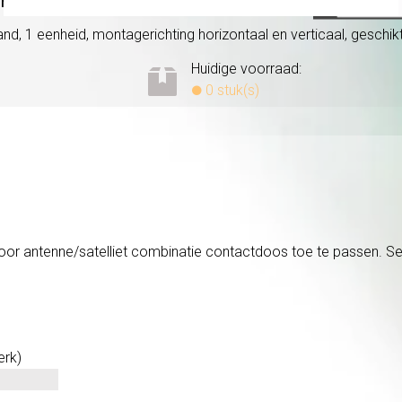
nt Clear zand glans/
antraciet mat (0211778)
d, 1 eenheid, montagerichting horizontaal en verticaal, geschikt 
Huidige voorraad:
0 stuk(s)
r antenne/satelliet combinatie contactdoos toe te passen. Seri
erk)