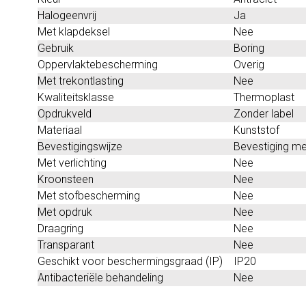
Halogeenvrij
Ja
Met klapdeksel
Nee
Gebruik
Boring
Oppervlaktebescherming
Overig
Met trekontlasting
Nee
Kwaliteitsklasse
Thermoplast
Opdrukveld
Zonder label
Materiaal
Kunststof
Bevestigingswijze
Bevestiging me
Met verlichting
Nee
Kroonsteen
Nee
Met stofbescherming
Nee
Met opdruk
Nee
Draagring
Nee
Transparant
Nee
Geschikt voor beschermingsgraad (IP)
IP20
Antibacteriële behandeling
Nee