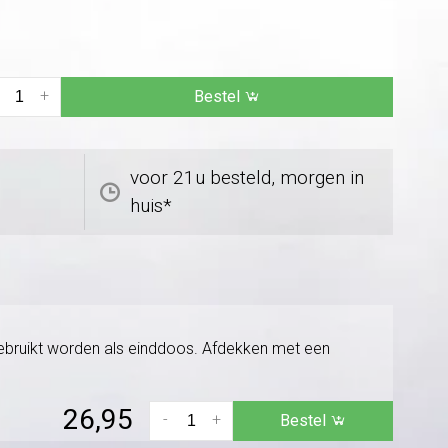
+
Bestel
voor 21u besteld, morgen in
huis*
gebruikt worden als einddoos. Afdekken met een
26,95
-
+
Bestel