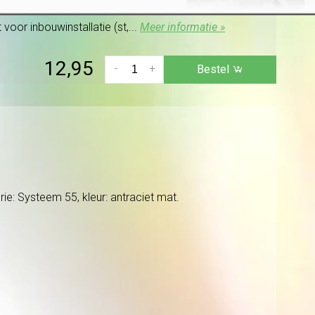
voor inbouwinstallatie (st,...
Meer informatie »
12,95
-
+
Bestel
e: Systeem 55, kleur: antraciet mat.