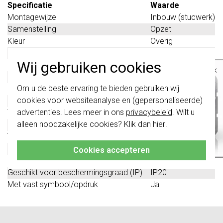
Specificatie
Waarde
Montagewijze
Inbouw (stucwerk)
Samenstelling
Opzet
Kleur
Overig
Halogeenvrij
Nee
Wij gebruiken cookies
Lamphouder
Overig
×
Oppervlaktebescherming
Overig
Belangrijk
: Gira schakelaars en
Om u de beste ervaring te bieden gebruiken wij
Materiaalkwaliteit
Overig
schakelwippen zijn vernieuwd. Ze zijn
cookies voor websiteanalyse en (gepersonaliseerde)
Materiaal
Overig
niet
te combineren met de schakelaars
van vóór augustus 2024.
advertenties. Lees meer in ons
privacybeleid
. Wilt u
Toepassing als drukker
Nee
alleen noodzakelijke cookies? Klik dan
hier
.
Met lichtbron
Nee
Klik hier
voor meer informatie, zodat je
altijd het juiste bestelt.
Transparant
Nee
Met knipperlicht
Nee
Cookies accepteren
Met uitwisselbaar symbool
Nee
Geschikt voor beschermingsgraad (IP)
IP20
Met vast symbool/opdruk
Ja