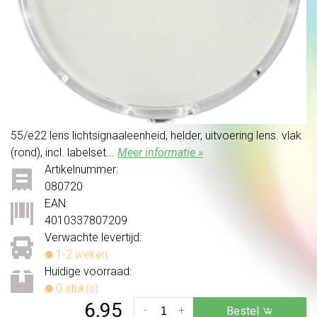
55/e22 lens lichtsignaaleenheid, helder, uitvoering lens. vlak
(rond), incl. labelset...
Meer informatie »
Artikelnummer:
080720
EAN:
4010337807209
Verwachte levertijd:
1-2 weken
Huidige voorraad:
0 stuk(s)
6,95
-
+
Bestel