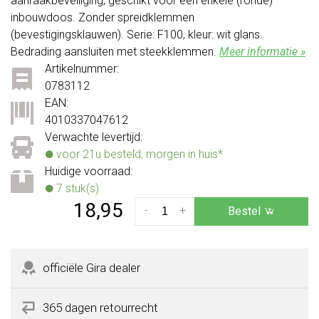
aanraakbeveiliging, geschikt voor een enkele (ronde)
inbouwdoos. Zonder spreidklemmen
(bevestigingsklauwen). Serie: F100, kleur: wit glans.
Bedrading aansluiten met steekklemmen.
Meer informatie »
Artikelnummer:
0783112
EAN:
4010337047612
Verwachte levertijd:
voor 21u besteld, morgen in huis*
Huidige voorraad:
7 stuk(s)
18,95
-
+
Bestel
officiële Gira dealer
365 dagen retourrecht