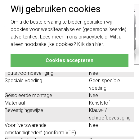
Frequentie
50 - 60 Hertz
Wij gebruiken cookies
×
Met aan/uitschakelaar
Nee
Belangrijk
: Gira schakelaars en
Beschermingscontact
Ja
Om u de beste ervaring te bieden gebruiken wij
schakelwippen zijn vernieuwd. Ze zijn
Tekstveld/beschrijvingsvlak
Nee
cookies voor websiteanalyse en (gepersonaliseerde)
niet
te combineren met de schakelaars
van vóór augustus 2024.
Uitwerpmechanisme
Nee
advertenties. Lees meer in ons
privacybeleid
. Wilt u
Materiaalkwaliteit
Thermoplast
alleen noodzakelijke cookies? Klik dan
hier
.
Klik hier
voor meer informatie, zodat je
Uitschakelbaar
Nee
altijd het juiste bestelt.
Stekkerstand gedraaid
Nee
Cookies accepteren
Overspanningsbeveiliging
Nee
Foutstroombeveiliging
Nee
Speciale voeding
Geen speciale
voeding
Geïsoleerde montage
Nee
Materiaal
Kunststof
Bevestigingswijze
Klauw- /
schroefbevestiging
Voor "verzwarende
Nee
omstandigheden" (conform VDE)