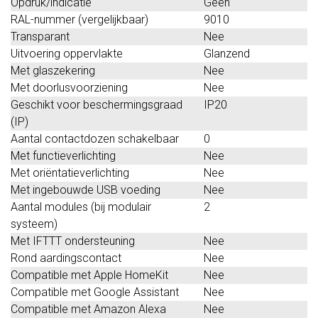
Opdruk/indicatie
Geen
RAL-nummer (vergelijkbaar)
9010
Transparant
Nee
Uitvoering oppervlakte
Glanzend
Met glaszekering
Nee
Met doorlusvoorziening
Nee
Geschikt voor beschermingsgraad
IP20
(IP)
Aantal contactdozen schakelbaar
0
Met functieverlichting
Nee
Met oriëntatieverlichting
Nee
Met ingebouwde USB voeding
Nee
Aantal modules (bij modulair
2
systeem)
Met IFTTT ondersteuning
Nee
Rond aardingscontact
Nee
Compatible met Apple HomeKit
Nee
Compatible met Google Assistant
Nee
Compatible met Amazon Alexa
Nee