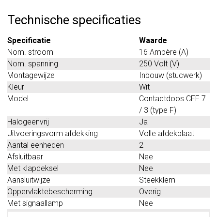
Technische specificaties
Specificatie
Waarde
Nom. stroom
16 Ampère (A)
Nom. spanning
250 Volt (V)
Montagewijze
Inbouw (stucwerk)
Kleur
Wit
Model
Contactdoos CEE 7
/ 3 (type F)
Halogeenvrij
Ja
Uitvoeringsvorm afdekking
Volle afdekplaat
Aantal eenheden
2
Afsluitbaar
Nee
Met klapdeksel
Nee
Aansluitwijze
Steekklem
Oppervlaktebescherming
Overig
Met signaallamp
Nee
Met verhoogde aanraakbeveiliging
Ja