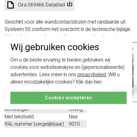
Gira 069466 Datablad
Geschikt voor alle wandcontactdozen met randaarde uit
Systeem 55 conform het overzicht in de technische bijlage.
(uitzondering: wandcontactdoos met randaarde met
klapdeksel, wandcontactdoos met aardlekbeveiliging en
Wij gebruiken cookies
×
andere stopcontacten uit Systeem 55.)
Belangrijk
: Gira schakelaars en
Om u de beste ervaring te bieden gebruiken wij
schakelwippen zijn vernieuwd. Ze zijn
Technische specificaties
cookies voor websiteanalyse en (gepersonaliseerde)
niet
te combineren met de schakelaars
van vóór augustus 2024.
advertenties. Lees meer in ons
privacybeleid
. Wilt u
Specificatie
Waarde
alleen noodzakelijke cookies? Klik dan
hier
.
Klik hier
voor meer informatie, zodat je
Kleur
Wit
altijd het juiste bestelt.
Afsluitbaar
Nee
Cookies accepteren
Met klapdeksel
Ja
Afmetingen
Overig
Met tekstveld
Nee
RAL-nummer (vergelijkbaar)
9010