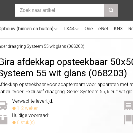
Opbouw (binnen en buiten)
TX44
One
eNet
KNX
R
er draagring Systeem 55 wit glans (068203)
Gira afdekkap opsteekbaar 50x
Systeem 55 wit glans (068203)
Afdekkap opsteekbaar voor adapterraam voor apparaten met af
abeluitvoer. Exclusief draagring. Serie: Systeem 55, kleur: wit gl
Verwachte levertijd:
1-2 weken
Huidige voorraad:
0 stuk(s)