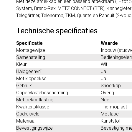
Met deze afdekkap en een passend afdekraam (1- tot 5-
System, Brand-Rex, METZ CONNECT (BTR), Kannegieter 
Telegärtner, Telenorma, TKM, Quante en Panduit (2-vou
Technische specificaties
Specificatie
Waarde
Montagewijze
Inbouw (stucw
Samenstelling
Bedieningsele
Kleur
Wit
Halogeenvrij
Ja
Met klapdeksel
Ja
Gebruik
Snoerkap
Oppervlaktebescherming
Overig
Met trekontlasting
Nee
Kwaliteitsklasse
Thermoplast
Opdrukveld
Met label
Materiaal
Kunststof
Bevestigingswijze
Bevestiging me