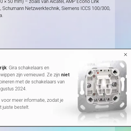
50 × 50 mm) – zoals van Alcatel, AMP Econo Link
k, Schumann Netzwerktechnik, Siemens ICCS 100/300,
a.
×
rijk
: Gira schakelaars en
wippen zijn vernieuwd. Ze zijn
niet
bineren met de schakelaars van
ugustus 2024.
voor meer informatie, zodat je
et juiste bestelt.