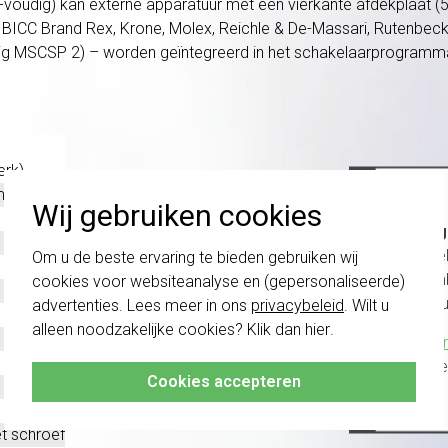
voudig) kan externe apparatuur met een vierkante afdekplaat (
BICC Brand Rex, Krone, Molex, Reichle & De-Massari, Rutenbec
dig MSCSP 2) – worden geïntegreerd in het schakelaarprogramm
erk)
ment
Wij gebruiken cookies
Belang
schakel
Om u de beste ervaring te bieden gebruiken wij
te com
cookies voor websiteanalyse en (gepersonaliseerde)
vóór a
advertenties. Lees meer in ons
privacybeleid
. Wilt u
alleen noodzakelijke cookies? Klik dan
hier
.
Klik hier
altijd h
Cookies accepteren
t schroef