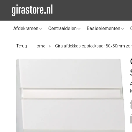
Afdekramen
Centraaldelen
Basiselementen
Terug
Home
Gira afdekkap opsteekbaar 50x50mm zond
|
k