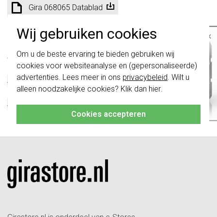
Gira 068065 Datablad
Wij gebruiken cookies
Technische specificaties
×
Belangrijk
: Gira schakelaars en
Om u de beste ervaring te bieden gebruiken wij
Specificatie
Waarde
schakelwippen zijn vernieuwd. Ze zijn
cookies voor websiteanalyse en (gepersonaliseerde)
niet
te combineren met de schakelaars
Kleur
Aluminium
van vóór augustus 2024.
advertenties. Lees meer in ons
privacybeleid
. Wilt u
Afsluitbaar
Nee
alleen noodzakelijke cookies? Klik dan
hier
.
Klik hier
voor meer informatie, zodat je
Met klapdeksel
Ja
altijd het juiste bestelt.
Afmetingen
Design adapter
Cookies accepteren
Met tekstveld
Ja