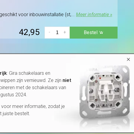
eschikt voor inbouwinstallatie (st,...
Meer informatie »
42,95
-
+
Bestel
×
inbouwinstallatie (st,...
Meer informatie »
rijk
: Gira schakelaars en
38,95
-
+
Bestel
wippen zijn vernieuwd. Ze zijn
niet
bineren met de schakelaars van
ugustus 2024.
winstallatie (st, kwaliteitsklasse...
Meer informatie »
voor meer informatie, zodat je
et juiste bestelt.
38,95
-
+
Bestel