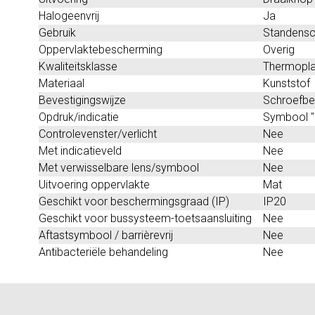
Halogeenvrij
Ja
Gebruik
Standensc
Oppervlaktebescherming
Overig
Kwaliteitsklasse
Thermopla
Materiaal
Kunststof
Bevestigingswijze
Schroefbe
Opdruk/indicatie
Symbool "
Controlevenster/verlicht
Nee
Met indicatieveld
Nee
Met verwisselbare lens/symbool
Nee
Uitvoering oppervlakte
Mat
Geschikt voor beschermingsgraad (IP)
IP20
Geschikt voor bussysteem-toetsaansluiting
Nee
Aftastsymbool / barrièrevrij
Nee
Antibacteriële behandeling
Nee