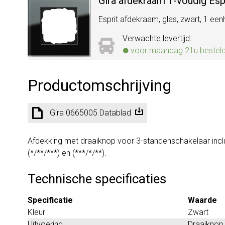
Gira afdekraam 1-voudig Esp
Esprit afdekraam, glas, zwart, 1 eenh
Verwachte levertijd:
voor maandag 21u besteld, 
Productomschrijving
Gira 0665005 Datablad
Afdekking met draaiknop voor 3-standenschakelaar inclu
(*/**/***) en (***/*/**).
Technische specificaties
Specificatie
Waarde
Kleur
Zwart
Uitvoering
Draaiknop