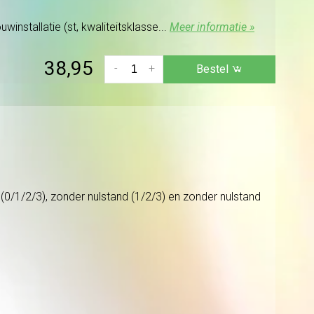
installatie (st, kwaliteitsklasse...
Meer informatie »
38,95
-
+
Bestel
0/1/2/3), zonder nulstand (1/2/3) en zonder nulstand