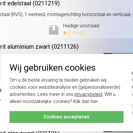
rit edelstaal (0211219)
taal (RVS), 1 eenheid, montagerichting horizontaal en verticaal, g
Huidige voorraad:
0 stuk(s)
rit aluminium zwart (0211126)
 eenheid, montagerichting horizontaal en verticaal, geschikt voor 
Wij gebruiken cookies
Huidige voorraad:
Belang
0 stuk(s)
schakel
Om u de beste ervaring te bieden gebruiken wij
te com
cookies voor websiteanalyse en (gepersonaliseerde)
rit glas mint (021118)
vóór a
advertenties. Lees meer in ons
privacybeleid
. Wilt u
eid, montagerichting horizontaal en verticaal, geschikt voor inbou
alleen noodzakelijke cookies? Klik dan
hier
.
Klik hier
Huidige voorraad:
altijd h
Cookies accepteren
0 stuk(s)