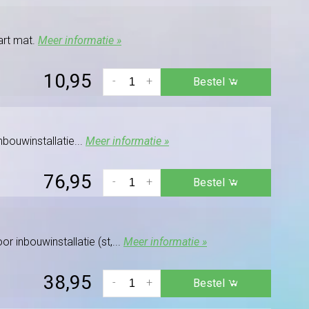
art mat.
Meer informatie »
10,95
-
+
Bestel
nbouwinstallatie...
Meer informatie »
76,95
-
+
Bestel
r inbouwinstallatie (st,...
Meer informatie »
38,95
-
+
Bestel