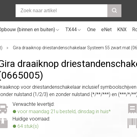
Opbouw (binnen en buiten)
TX44
One
eNet
KNX
R
t)
Gira draaiknop driestandenschakelaar Systeem 55 zwart mat (0
Gira draaiknop driestandenscha
(0665005)
Draaiknop voor driestandenschakelaar inclusief symboolschijven
zonder nulstand (1/2/3) en zonder nulstand (*/**/***) en (***/*/**
Verwachte levertijd:
voor maandag 21u besteld, dinsdag in huis*
Huidige voorraad:
64 stuk(s)